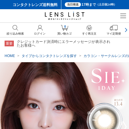
コンタクトレンズ
送料無料
17時まで
当日発送
（土日祝14時）
クーポン詳細
0
絞り込み検索
ログイン
買い物カゴ
すぐ再注文
マイ定期便
クレジットカード決済時にエラーメッセージが表示され
重要
たお客様へ
HOME
タイプからコンタクトレンズを探す
カラコン・サークルレンズの