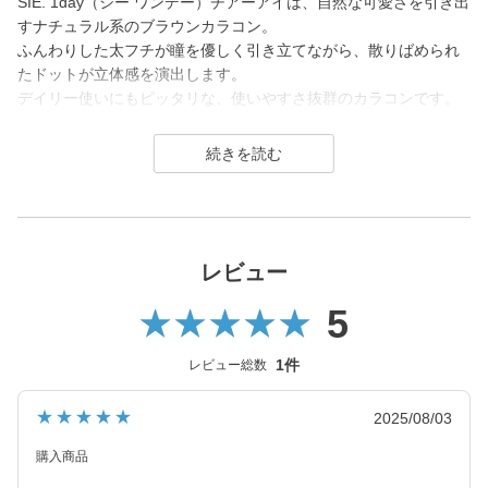
SIE. 1day（シー ワンデー）チアーアイは、自然な可愛さを引き出
すナチュラル系のブラウンカラコン。
ふんわりした太フチが瞳を優しく引き立てながら、散りばめられ
たドットが立体感を演出します。
デイリー使いにもピッタリな、使いやすさ抜群のカラコンです。
SIE.（シー）はTWICE MOMOさんがイメージモデルを務めるコン
タクトレンズブランド。
1day（ワンデー）／1month（ワンマンス）／CLEAR（クリア）
を展開し、
2026年7月に、より瞳にやさしいシリコーンハイドロゲル素材へ
とリニューアル！
レビュー
(MOON SODAはリニューアル前（高含水）のみの販売となりま
5
す）
カラーコンタクトレンズは「回らない水光カラコン(※)」の他、垢
1件
レビュー総数
抜けトーンアップカラーや安定のブラウンレンズまで豊富なライ
ンナップ。
★★★★★
2025/08/03
裸眼に近い快適さでトレンド感のある目元を叶えるSIE.（シー）
は毎日のマストアイテムになること間違いなしのコンタクトレン
購入商品
ズブランドです。