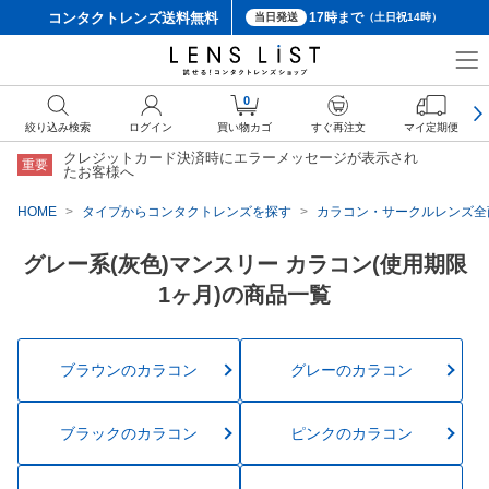
コンタクトレンズ
送料無料
17時まで
当日発送
（土日祝14時）
0
絞り込み検索
ログイン
買い物カゴ
すぐ再注文
マイ定期便
クレジットカード決済時にエラーメッセージが表示され
重要
たお客様へ
HOME
タイプからコンタクトレンズを探す
カラコン・サークルレンズ全
グレー系(灰色)マンスリー カラコン(使用期限
1ヶ月)の商品一覧
ブラウンのカラコン
グレーのカラコン
ブラックのカラコン
ピンクのカラコン