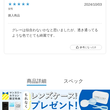
ました。
★★★★★
2024/10/03
2021年にはブルーライトカット機能・UVカット機能付きの
女性
ハイスペックレンズへとリニューアル！
購入商品
より可愛く、より瞳に優しく進化し続けるブランドです。
グレーは似合わないかなと思いましたが、透き通ってる
ような色でとても綺麗です。
0
商品詳細
スペック