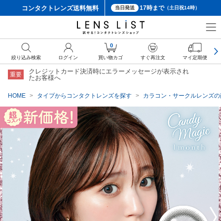
コンタクトレンズ
送料無料
17時まで
当日発送
（土日祝14時）
クーポン詳細
0
絞り込み検索
ログイン
買い物カゴ
すぐ再注文
マイ定期便
クレジットカード決済時にエラーメッセージが表示され
重要
たお客様へ
HOME
タイプからコンタクトレンズを探す
カラコン・サークルレンズの