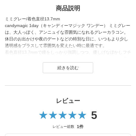
商品説明
ミミグレー/着色直径13.7mm
candymagic 1day（キャンディーマジック ワンデー） ミミグレー
は、大人っぽく、アンニュイな雰囲気になれるグレーカラコン。
休日のお出かけや夜のデートなどの特別な日に、いつもより少し
透明感をプラスして雰囲気を変えたい時に最適です。
着色直径13.7mmで瞳をしっかり強調しつつ、優しげなぼかしフチ
と絶妙なうるみグレーで、グレーコン初心者の方でも浮かずに馴
染むデザインです。
クールさと可愛さの両方を叶えたい方におすすめです。
candy magic 1month（キャンディーマジック マンスリー）は200
7年発売以来、
幅広い世代から愛されるロングセラーコンタクトレンズブラン
レビュー
ド。
5
レンズ直径(DIA)14.5㎜の大きめレンズで瞳を大きく魅せながら、
今っぽく瞳を引き立てる
1件
レビュー総数
ナチュラル系・ハーフ系・盛り系までバリエーション豊富に揃え