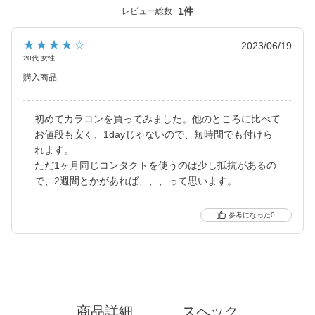
「キャンマジ5番」、定番ギャルカラコンの他に水光デザインや太
1件
レビュー総数
フチ・細フチデザインといった、トレンド感のあるカラコンを生
み出し続けています。
★★★★☆
2023/06/19
20代 女性
購入商品
初めてカラコンを買ってみました。他のところに比べて
お値段も安く、1dayじゃないので、短時間でも付けら
れます。
ただ1ヶ月同じコンタクトを使うのは少し抵抗があるの
で、2週間とかがあれば、、、って思います。
0
商品詳細
スペック