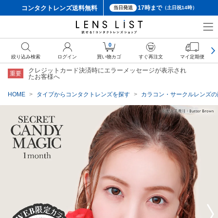
コンタクトレンズ
送料無料
17時まで
当日発送
（土日祝14時）
クーポン詳細
0
絞り込み検索
ログイン
買い物カゴ
すぐ再注文
マイ定期便
クレジットカード決済時にエラーメッセージが表示され
重要
たお客様へ
HOME
タイプからコンタクトレンズを探す
カラコン・サークルレンズの