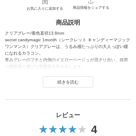
商品情報をシェアする
お気に入りに追加する
商品説明
クリアグレー/着色直径13.8mm
secret candymagic 1month（シークレット キャンディーマジック
ワンマンス）クリアグレーは、うるみ感たっぷりの大人っぽい瞳
になれるカラコン。
青みグレーのフチと内側のイエローベージュが混ざり合い、抜群
の透明感と儚げな雰囲気を生み出します。
着色直径は13.8mmで大きめですが抜け感があるため、シーンを選
ばず使いやすいグレーカラーです。
secret candymagic 1month（シークレット キャンディーマジック
ワンマンス）は2012年の発売当初から今まで若い世代を中心に絶
大な支持を得ている、盛りたいならとりあえずコレ！なロングセ
ラーコンタクトレンズブランド。
レビュー
4
DIA14.5mmの大きめサイズで「盛れる」というキーワードのも
と、元祖ちゅるんカラコン「キャンマジ3番」や黒コンの代表格