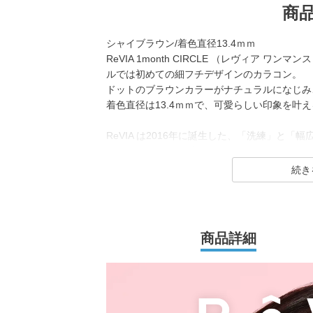
商
シャイブラウン/着色直径13.4ｍｍ
ReVIA 1month CIRCLE （レヴィア 
ルでは初めての細フチデザインのカラコン。
ドットのブラウンカラーがナチュラルになじみ
着色直径は13.4ｍｍで、可愛らしい印象を叶
ReVIA は2016年に誕生した、「洗練」と
コンタクトレンズブランド。
1day（ワンデー）／1month（ワンマンス）／CLEA
イトバリア）／TORIC（トーリック） とい
ラーコンタクトレンズには、“大人美的サイズ
を採用することで ナチュラルでありながらも
商品詳細
2026年には、ブランド誕生から10周年を迎える
（キム・チェウォン）さんが就任し、イメージ
新シリーズとして、CLEAR 2week（クリアツ