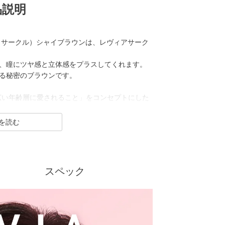
品説明
ワンマンス サークル）シャイブラウンは、レヴィアサーク
、瞳にツヤ感と立体感をプラスしてくれます。
える秘密のブラウンです。
「幅広い年齢層に愛されること」をコンセプトにした
R（クリア）／Blue Light Barrier（ブルーラ
った幅広いシリーズを展開しており、その中でもカ
”の、大きすぎず小さすぎない絶妙なレンズサイズ
印象的な瞳を演出します。
スペック
にあたり、新イメージモデルにKIM CHAEWON
を一新しました。
ーウィーク）／CLEAR TORIC（クリアトーリッ