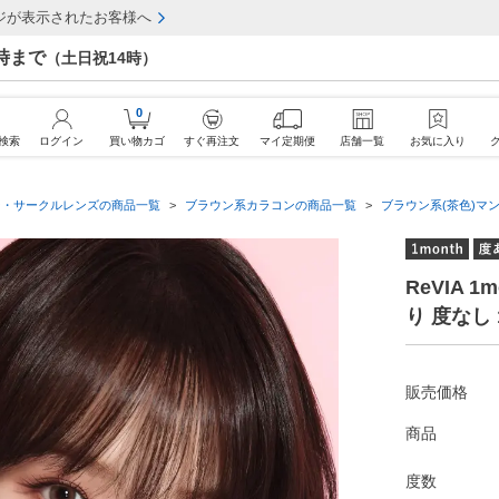
ジが表示されたお客様へ
7時まで
（土日祝14時）
0
検索
ログイン
買い物カゴ
すぐ再注文
マイ定期便
店舗一覧
お気に入り
ン・サークルレンズの商品一覧
ブラウン系カラコンの商品一覧
ブラウン系(茶色)マ
ReVIA 
り 度なし
販売価格
商品
度数