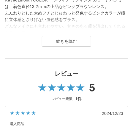
ReVIA 1month COLOR （レヴィア ワンマンス カラー）ハグミー
は、着色直径13.2ｍｍの上品なピンクブラウンレンズ。
ふんわりとした太めフチとじゅわっと発色するピンクカラーが瞳
に立体感とさりげない血色感をプラス。
どんなメイクにも合わせやすい、甘さのある瞳を演出してくれる
カラコンです。
ReVIA は2016年に誕生した、「洗練」と「幅広い年齢層に愛され
ること」をコンセプトにしたコンタクトレンズブランド。
1day（ワンデー）／1month（ワンマンス）／CLEAR（クリア）
／Blue Light Barrier（ブルーライトバリア）／TORIC（トーリッ
レビュー
ク） といった幅広いシリーズを展開しており、その中でもカラー
5
コンタクトレンズには、“大人美的サイズ”の、大きすぎず小さすぎ
ない絶妙なレンズサイズを採用することで ナチュラルでありなが
らも印象的な瞳を演出します。
1件
レビュー総数
2026年には、ブランド誕生から10周年を迎えるにあたり、新イメ
★★★★★
2024/12/23
ージモデルにKIM CHAEWON（キム・チェウォン）さんが就任
し、イメージを一新しました。
購入商品