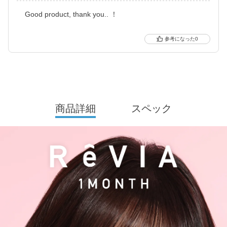
新シリーズとして、CLEAR 2week（クリアツーウィーク）／CLE
Good product, thank you.. ！
AR TORIC（クリアトーリック）も誕生し、さらに充実したライ
ンナップに。
0
裸眼風のナチュラルデザインから、さりげなく盛れるタイプ、普
段使いに最適なサークルレンズ、クリアコンタクトレンズまで、
豊富なバリエーションで多くの方々の瞳に寄り添い続けていま
す。
商品詳細
スペック