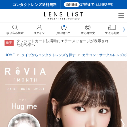
コンタクトレンズ
送料無料
17時まで
当日発送
（土日祝14時）
クーポン詳細
0
絞り込み検索
ログイン
買い物カゴ
すぐ再注文
マイ定期便
クレジットカード決済時にエラーメッセージが表示され
重要
たお客様へ
HOME
タイプからコンタクトレンズを探す
カラコン・サークルレンズの