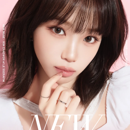
新シリーズとして、CLEAR 2week（クリアツーウィーク）／CLE
AR TORIC（クリアトーリック）も誕生し、さらに充実したライ
ンナップに。
裸眼風のナチュラルデザインから、さりげなく盛れるタイプ、普
段使いに最適なサークルレンズ、クリアコンタクトレンズまで、
豊富なバリエーションで多くの方々の瞳に寄り添い続けていま
す。