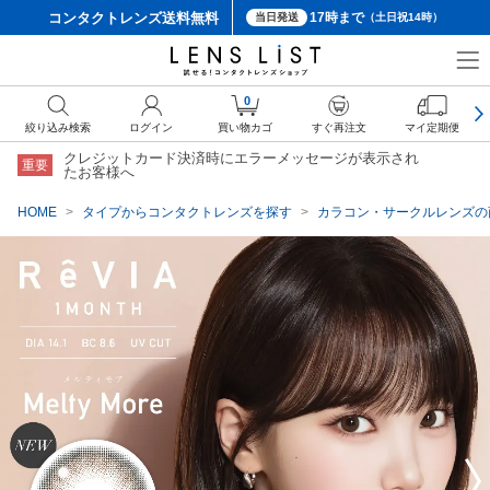
コンタクトレンズ
送料無料
17時まで
当日発送
（土日祝14時）
クーポン詳細
0
絞り込み検索
ログイン
買い物カゴ
すぐ再注文
マイ定期便
クレジットカード決済時にエラーメッセージが表示され
重要
たお客様へ
HOME
タイプからコンタクトレンズを探す
カラコン・サークルレンズの