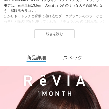
ReVIA 1month COLOR （レヴィア ワンマンス カラー）メルティ
モアは、着色直径13.5ｍｍの生まれつきのような大きめ瞳がかな
う、裸眼風カラコン。
ぼかしドットフチと裸眼に溶け込むダークブラウンのカラーがこ
っそりと瞳の印象をUPしてくれる、ナチュラルなのに盛れる、バ
ランスの良いカラコンです。
ReVIA は2016年に誕生した、「洗練」と「幅広い年齢層に愛され
ること」をコンセプトにしたコンタクトレンズブランド。
1day（ワンデー）／1month（ワンマンス）／CLEAR（クリア）
商品詳細
スペック
／Blue Light Barrier（ブルーライトバリア）／TORIC（トーリッ
ク） といった幅広いシリーズを展開しており、その中でもカラー
コンタクトレンズには、“大人美的サイズ”の、大きすぎず小さすぎ
ない絶妙なレンズサイズを採用することで ナチュラルでありなが
らも印象的な瞳を演出します。
2026年には、ブランド誕生から10周年を迎えるにあたり、新イメ
ージモデルにKIM CHAEWON（キム・チェウォン）さんが就任
し、イメージを一新しました。