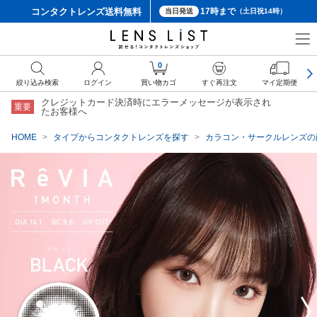
コンタクトレンズ
送料無料
17時まで
当日発送
（土日祝14時）
クーポン詳細
0
絞り込み検索
ログイン
買い物カゴ
すぐ再注文
マイ定期便
クレジットカード決済時にエラーメッセージが表示され
重要
たお客様へ
HOME
タイプからコンタクトレンズを探す
カラコン・サークルレンズの