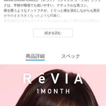
ReVIA 1month CIRCLE （レヴィア ワンマンス サークル）ブラッ
クは、学校や職場でも使いやすい、ナチュラルな黒コン。
瞳を囲うようなドットフチが、くりっと感を演出しながらも黒目
がそのまま大きくなったような印象に。
着色直径は13.5ｍｍでナチュラルながら程よく盛れるのも魅力の
レンズです。
ReVIA は2016年に誕生した、「洗練」と「幅広い年齢層に愛され
ること」をコンセプトにしたコンタクトレンズブランド。
1day（ワンデー）／1month（ワンマンス）／CLEAR（クリア）
商品詳細
スペック
／Blue Light Barrier（ブルーライトバリア）／TORIC（トーリッ
ク） といった幅広いシリーズを展開しており、その中でもカラー
コンタクトレンズには、“大人美的サイズ”の、大きすぎず小さすぎ
ない絶妙なレンズサイズを採用することで ナチュラルでありなが
らも印象的な瞳を演出します。
2026年には、ブランド誕生から10周年を迎えるにあたり、新イメ
ージモデルにKIM CHAEWON（キム・チェウォン）さんが就任
し、イメージを一新しました。