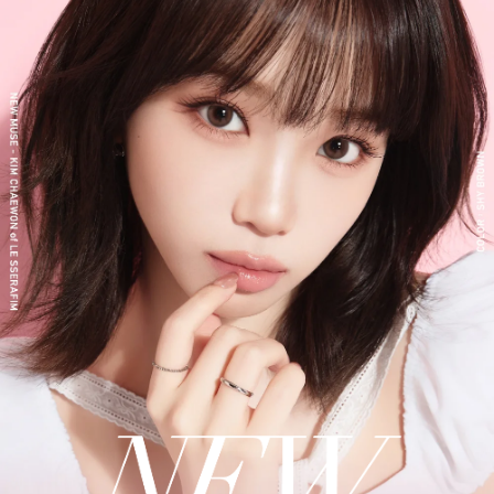
新シリーズとして、CLEAR 2week（クリアツーウィーク）／CLE
AR TORIC（クリアトーリック）も誕生し、さらに充実したライ
ンナップに。
裸眼風のナチュラルデザインから、さりげなく盛れるタイプ、普
段使いに最適なサークルレンズ、クリアコンタクトレンズまで、
豊富なバリエーションで多くの方々の瞳に寄り添い続けていま
す。