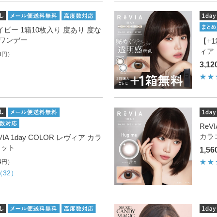
イベイビー 1箱10枚入り 度あり 度な
 ワンデー
【+1
ィア
8円）
3,1
ReV
カラ
IA 1day COLOR レヴィア カラ
セット
1,5
4円）
（32）