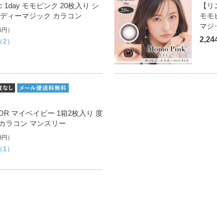
agic 1day モモピンク 20枚入り シ
【リニ
ディーマジック カラコン
モモ
マジ
6円）
2,2
（2）
 COLOR マイベイビー 1箱2枚入り 度
 カラコン マンスリー
0円）
（1）