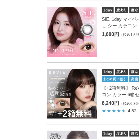
SIE. 1day マ
し シー カラコン
1,680円
（税込1,84
【+2箱無料】 ReV
コン カラー 6箱
6,240円
（税込6,86
4.82