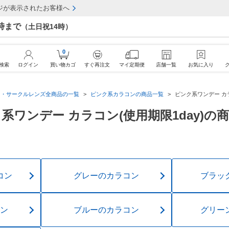
ジが表示されたお客様へ
7時まで
（土日祝14時）
0
検索
ログイン
買い物カゴ
すぐ再注文
マイ定期便
店舗一覧
お気に入り
ン・サークルレンズ全商品の一覧
ピンク系カラコンの商品一覧
ピンク系ワンデー カラ
系ワンデー カラコン(使用期限1day)の
コン
グレーのカラコン
ブラッ
ン
ブルーのカラコン
グリー