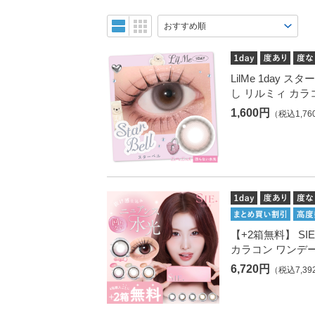
LilMe 1day 
し リルミィ カラ
1,600円
（税込1,76
【+2箱無料】 SIE
カラコン ワンデ
6,720円
（税込7,39