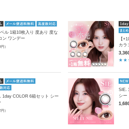
スターベル 1箱10枚入り 度あり 度な
コン ワンデー
【+1
カラ
0円）
3,3
SIE
シー
. 1day COLOR 6箱セット シー
ー
1,6
2円）