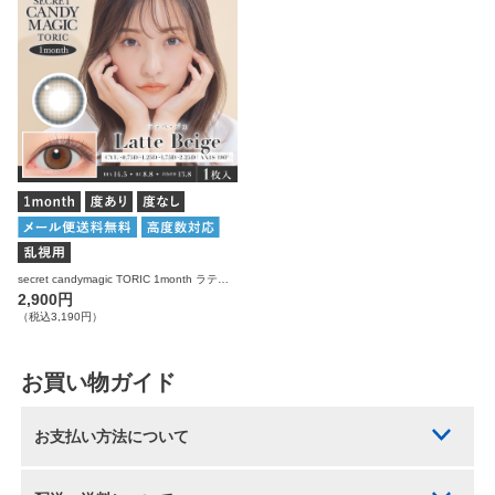
secret candymagic TORIC 1month ラテベージュ 乱視用 度あり 度なし 1枚入り×2箱 計2枚 シークレットキャンディーマジック カラコン(CYL：-0.75D～-2.25D)
2,900円
（税込3,190円）
お買い物ガイド
お支払い方法について