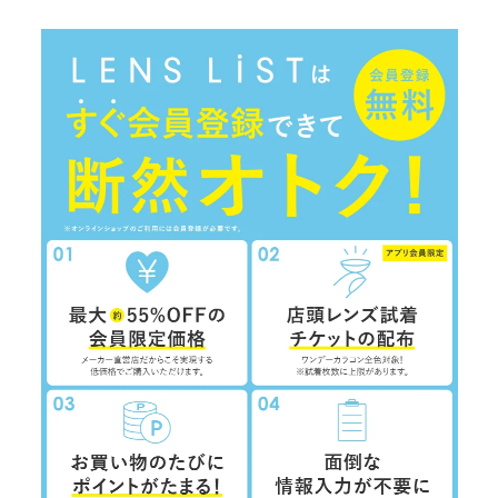
1.利用目的
本サービス提供にかかわるお客様の個人情報の具体的な利用目的は以下のとおりです。
お客様に対して、当社の商品やサービスをご紹介するため。
当社において、お客様に代行してご注文手続き、ご注文内容の確認、変更手続きを行
うため。
プレゼント、キャンペーンなどへの応募に対応するため。
お客様からの各種お問い合わせに対して回答を行うため。
お客様に対して、当社のサービスに対するご意見やご感想のご提供をお願いするた
め。
お客様それぞれの嗜好に適合した情報発信やサービスを提供・表示するため。
マーケティング分析に利用するため。
広告の効果測定を行うため。
2に定める共同利用及び同3に定める第三者への提供のため。
※なお、上記の利用目的は、当社が、第三者から取得した、他のウェブサイトにおける
広告の閲覧履歴、広告のクリック日時、当該広告を掲載している他のウェブサイトの
情報（お客様の当該ウェブサイトにおける会員ID、会員名、ウェブサイトの名称な
ど）およびその分析結果等の個人関連情報を、当社が保有するお客様の個人情報（会
員情報、購買情報など）と照合したうえで利用する場合を含みます。
2.第三者提供
当社は、お客様の個人情報については、個人情報の保護に関する法律の定める場合
（下記2に定める共同利用を含みます。）のほか、お客様の個別の同意がない限り、
第三者（日本国外にある者を含みます。）に提供しません。
ただし、下記3の第三者提供については、お客様が本ポリシーに同意したことをもっ
て、当該第三者提供を同意したものとみなします。
当社は、以下のとおりお客様の個人情報を共同利用します。
■共同して利用される個人情報の項目