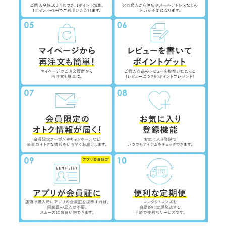
ID及びパスワード
氏名、性別、生年月日、郵便番号、住所、メールアドレス、電話番号、SNSアカ
ウント情報、身体的特徴その他のお客様に関する情報
本人確認書類（運転免許証、健康保険証、住民票の写し等のことをいいます。）
及び当該書類に含まれる情報
ポイント、クーポン、キャッシュバックその他のサービスの利用に関する情報
銀行口座情報、電子マネー、収納代行、代引きに関する情報その他の決済及びそ
の方法に関する情報
お客様から当社へのお問い合わせやご連絡等に関する情報
情報通信端末の機体識別に関する情報、情報通信端末のOS情報、インターネッ
トへの接続に関する情報、位置情報、リファラー情報、IPアドレス情報、閲覧し
たURL及び閲覧した日時に関するタイムスタンプ情報、サービスの利用に関する
情報、お客様の端末ごとに割り振られる広告識別子情報並びにサーバログ情報
■共同して利用する者の範囲
株式会社Lcode
株式会社El Dorado
■共同して利用する者の利用目的
お客様に対するサービスの提供等、契約の履行のため
各種問合わせ、アフターサービス対応のため
不正行為等の防止及び対応のため
サービス又は企画に関する連絡のため
サービスの勧誘、メールマガジン及びダイレクトメールの送信のほか、マーケテ
ィングのため
アンケートの実施のため
マーケティングデータの調査及び分析のため
新たなサービスや商品等の開発のため
労務管理のため
取引先情報の管理のため
■個人情報の管理について責任を有する者の名称、住所及び代表者の氏名
株式会社Lcode