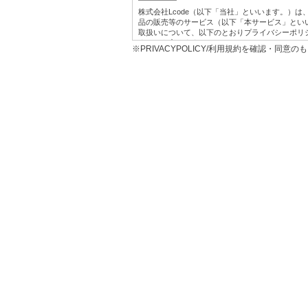
株式会社Lcode（以下「当社」といいます。）
品の販売等のサービス（以下「本サービス」とい
取扱いについて、以下のとおりプライバシーポリ
す。）を定めます。
※PRIVACYPOLICY/利用規約を確認・同意
1.利用目的
本サービス提供にかかわるお客様の個人情報の具
お客様に対して、当社の商品やサービスをご
当社において、お客様に代行してご注文手続
うため。
プレゼント、キャンペーンなどへの応募に対
お客様からの各種お問い合わせに対して回答
お客様に対して、当社のサービスに対するご
め。
お客様それぞれの嗜好に適合した情報発信や
マーケティング分析に利用するため。
広告の効果測定を行うため。
2に定める共同利用及び同3に定める第三者へ
※なお、上記の利用目的は、当社が、第三者から
告の閲覧履歴、広告のクリック日時、当該広告
（お客様の当該ウェブサイトにおける会員ID、
びその分析結果等の個人関連情報を、当社が保
買情報など）と照合したうえで利用する場合を
2.第三者提供
当社は、お客様の個人情報については、個人