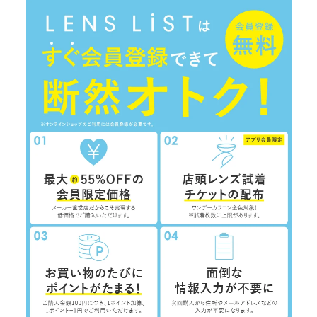
本サービス提供にかかわるお客様の個人情報の具体的な利用目的は以下のとおりです。
お客様に対して、当社の商品やサービスをご紹介するため。
当社において、お客様に代行してご注文手続き、ご注文内容の確認、変更手続きを行
うため。
プレゼント、キャンペーンなどへの応募に対応するため。
お客様からの各種お問い合わせに対して回答を行うため。
お客様に対して、当社のサービスに対するご意見やご感想のご提供をお願いするた
め。
お客様それぞれの嗜好に適合した情報発信やサービスを提供・表示するため。
マーケティング分析に利用するため。
広告の効果測定を行うため。
2に定める共同利用及び同3に定める第三者への提供のため。
※なお、上記の利用目的は、当社が、第三者から取得した、他のウェブサイトにおける
広告の閲覧履歴、広告のクリック日時、当該広告を掲載している他のウェブサイトの
情報（お客様の当該ウェブサイトにおける会員ID、会員名、ウェブサイトの名称な
ど）およびその分析結果等の個人関連情報を、当社が保有するお客様の個人情報（会
員情報、購買情報など）と照合したうえで利用する場合を含みます。
2.第三者提供
当社は、お客様の個人情報については、個人情報の保護に関する法律の定める場合
（下記2に定める共同利用を含みます。）のほか、お客様の個別の同意がない限り、
第三者（日本国外にある者を含みます。）に提供しません。
ただし、下記3の第三者提供については、お客様が本ポリシーに同意したことをもっ
て、当該第三者提供を同意したものとみなします。
当社は、以下のとおりお客様の個人情報を共同利用します。
■共同して利用される個人情報の項目
ID及びパスワード
氏名、性別、生年月日、郵便番号、住所、メールアドレス、電話番号、SNSアカ
ウント情報、身体的特徴その他のお客様に関する情報
本人確認書類（運転免許証、健康保険証、住民票の写し等のことをいいます。）
及び当該書類に含まれる情報