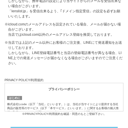
しかしながら、携帯電話の設定により当サイトからのメールを受信出来な
い場合がございます。
「lenslist.jp」を受信出来るよう、｢ドメイン指定受信」の設定を必ずお願
いいたします｡
※icloud.comのメールアドレスを設定されている場合、メールが届かない場
合がございます。
当店ではicloud.com以外のメールアドレス登録を推奨しております。
※当店では上記のメール以外にお客様のご注文後、LINEにて発送通知をお送
りしております。
しかしながら、LINE登録電話番号と当店の登録電話番号が異なる場合、LI
NE上での発送メッセージが届かなくなる場合がございますのでご注意くだ
さい。
PRIVACY POLICY/利用規約
プライバシーポリシー
はじめに
株式会社Lcode（以下「当社」といいます。）は、当社が当サイトにより提供する当社
商品の販売等のサービス（以下「本サービス」といいます。）に関するお客様の個人情
報の取扱いについて、以下のとおりプライバシーポリシー（以下「本ポリシー」といい
※PRIVACYPOLICY/利用規約を確認・同意のもとご登録下さい。
ます。）を定めます。
1.利用目的