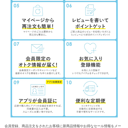
ポイント、クーポン、キャッシュバックその他のサービスの利用に関する情報
銀行口座情報、電子マネー、収納代行、代引きに関する情報その他の決済及びそ
の方法に関する情報
お客様から当社へのお問い合わせやご連絡等に関する情報
情報通信端末の機体識別に関する情報、情報通信端末のOS情報、インターネッ
トへの接続に関する情報、位置情報、リファラー情報、IPアドレス情報、閲覧し
たURL及び閲覧した日時に関するタイムスタンプ情報、サービスの利用に関する
情報、お客様の端末ごとに割り振られる広告識別子情報並びにサーバログ情報
■共同して利用する者の範囲
株式会社Lcode
株式会社El Dorado
■共同して利用する者の利用目的
お客様に対するサービスの提供等、契約の履行のため
各種問合わせ、アフターサービス対応のため
不正行為等の防止及び対応のため
サービス又は企画に関する連絡のため
サービスの勧誘、メールマガジン及びダイレクトメールの送信のほか、マーケテ
ィングのため
アンケートの実施のため
マーケティングデータの調査及び分析のため
新たなサービスや商品等の開発のため
労務管理のため
取引先情報の管理のため
■個人情報の管理について責任を有する者の名称、住所及び代表者の氏名
株式会社Lcode
住所：〒541-0056 大阪府大阪市中央区久太郎町3丁目4-28 センバフロント8F
代表者：藤原智洋
連絡先：Tel: 06-6244-0887
Mail: inquiry@lcode.co.jp
当社は、以下のとおりお客様の個人情報を第三者提供します。
■(1) 提供する第三者の属性
会員登録、商品注文をされたお客様に新商品情報やお得なセール情報をメー