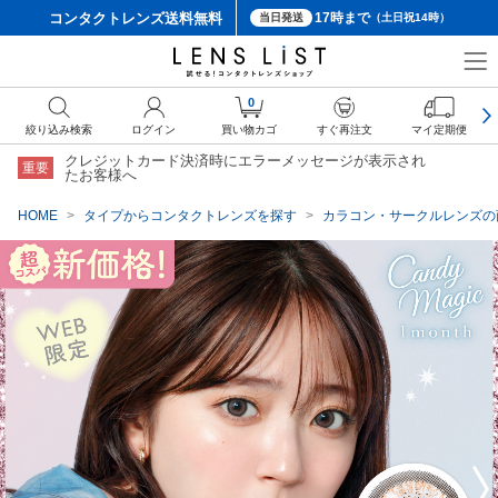
コンタクトレンズ
送料無料
17時まで
当日発送
（土日祝14時）
クーポン詳細
0
絞り込み検索
ログイン
買い物カゴ
すぐ再注文
マイ定期便
クレジットカード決済時にエラーメッセージが表示され
重要
たお客様へ
HOME
タイプからコンタクトレンズを探す
カラコン・サークルレンズの