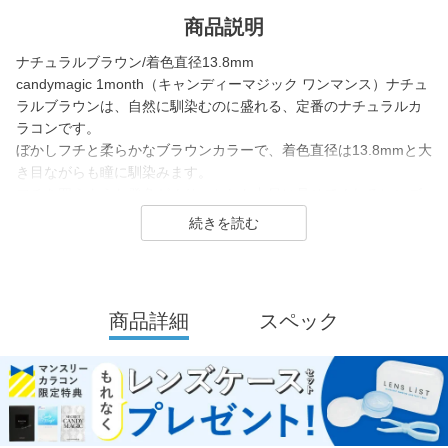
商品説明
ナチュラルブラウン/着色直径13.8mm
candymagic 1month（キャンディーマジック ワンマンス）ナチュ
ラルブラウンは、自然に馴染むのに盛れる、定番のナチュラルカ
ラコンです。
ぼかしフチと柔らかなブラウンカラーで、着色直径は13.8mmと大
き目ながらも瞳に馴染みます。
フチを囲うような発色がくりっとした丸目に見せてくれるレンズ
です。
candy magic 1month（キャンディーマジック マンスリー）は200
7年発売以来、
幅広い世代から愛されるロングセラーコンタクトレンズブラン
商品詳細
スペック
ド。
レンズ直径(DIA)14.5㎜の大きめレンズで瞳を大きく魅せながら、
今っぽく瞳を引き立てる
ナチュラル系・ハーフ系・盛り系までバリエーション豊富に揃え
ました。