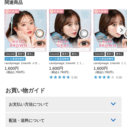
関連商品
candymagic 1month メロブラウン 1枚入り×2箱 計2枚 キャンディーマジック カラコン
candymagic 1month ミミグレー 1枚入り×2箱 計2枚 キャンディーマジック カラコン
candymagic
1,600円
1,600円
1,600円
（税込1,760円）
（税込1,760円）
（税込1,760円）
5.00
4.00
お買い物ガイド
お支払い方法について
配送・送料について