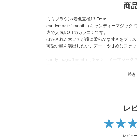
商
ミミブラウン/着色直径13.7mm
candymagic 1month（キャンディーマジック 
内で人気NO.1のカラコンです。
ぼかされた太フチが瞳に柔らかな甘さをプラス
可愛い瞳を演出したい、デートや甘めなファッ
candy magic 1month（キャンディーマジ
幅広い世代から愛されるロングセラーコンタク
レンズ直径(DIA)14.5㎜の大きめレンズで
ナチュラル系・ハーフ系・盛り系までバリエー
2021年にはブルーライトカット機能・UVカッ
ハイスペックレンズへとリニューアル！
レ
より可愛く、より瞳に優しく進化し続けるブラ
レビュ