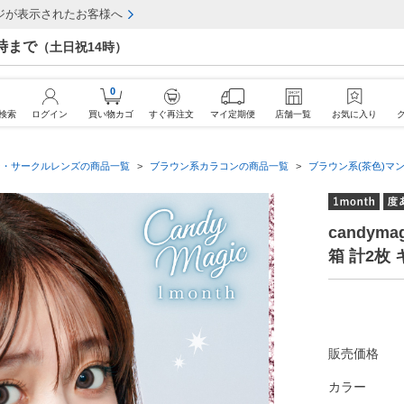
ジが表示されたお客様へ
7時まで
（土日祝14時）
0
検索
ログイン
買い物カゴ
すぐ再注文
マイ定期便
店舗一覧
お気に入り
ン・サークルレンズの商品一覧
ブラウン系カラコンの商品一覧
ブラウン系(茶色)マ
candym
箱 計2枚
販売価格
カラー