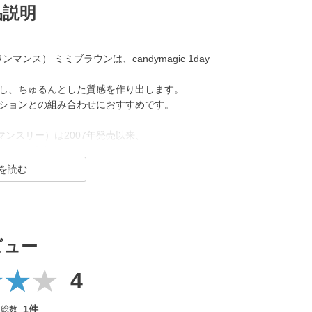
品説明
ワンマンス） ミミブラウンは、candymagic 1day
し、ちゅるんとした質感を作り出します。
ションとの組み合わせにおすすめです。
ック マンスリー）は2007年発売以来、
トレンズブランド。
瞳を大きく魅せながら、 今っぽく瞳を引き立てる
ション豊富に揃えました。
ト機能付きの
ビュー
ンドです。
4
1件
ー総数