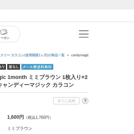
クーポン
ンスリー カラコン(使用期限1ヶ月)の商品一覧
candymagic 1month ミミブラウン 
agic 1month ミミブラウン 1枚入り×2
 キャンディーマジック カラコン
全てに反映
？
1,600円
（税込1,760円）