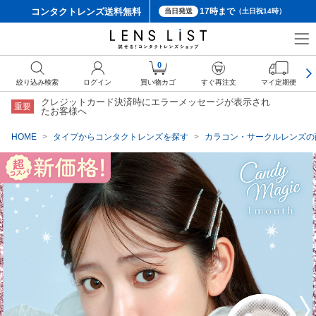
コンタクトレンズ
送料無料
17時まで
当日発送
（土日祝14時）
クーポン詳細
0
絞り込み検索
ログイン
買い物カゴ
すぐ再注文
マイ定期便
クレジットカード決済時にエラーメッセージが表示され
重要
たお客様へ
HOME
タイプからコンタクトレンズを探す
カラコン・サークルレンズの