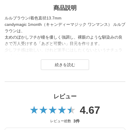
商品説明
ルルブラウン/着色直径13.7mm
candymagic 1month（キャンディーマジック ワンマンス） ルルブ
ラウンは、
太めのぼかしフチが瞳を優しく強調し、裸眼のような馴染みの良
さで万人受けする「あざと可愛い」目元を作ります。
少しフチ感は欲しい、けれど派手にはしたくないというナチュラ
ル盛り派の方におすすめ。
学校やお仕事からデートまで、日常のどんな場面でも使いやす
く、ふわっとした優しい発色が瞳に奥行きをもたらします。
candy magic 1month（キャンディーマジック マンスリー）は200
7年発売以来、
幅広い世代から愛されるロングセラーコンタクトレンズブラン
レビュー
ド。
4.67
レンズ直径(DIA)14.5㎜の大きめレンズで瞳を大きく魅せながら、
今っぽく瞳を引き立てる
3件
レビュー総数
ナチュラル系・ハーフ系・盛り系までバリエーション豊富に揃え