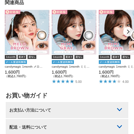
関連商品
candymagic 1month メロブラウン 1枚入り×2箱 計2枚 キャンディーマジック カラコン
candymagic 1month ミミグレー 1枚入り×2箱 計2枚 キャンディーマジック カラコン
candymagic
1,600円
1,600円
1,600円
（税込1,760円）
（税込1,760円）
（税込1,760円）
5.00
4.00
お買い物ガイド
お支払い方法について
配送・送料について