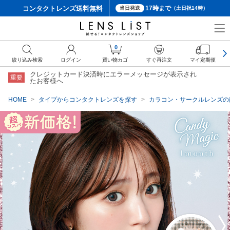
コンタクトレンズ
送料無料
17時まで
当日発送
（土日祝14時）
クーポン詳細
0
絞り込み検索
ログイン
買い物カゴ
すぐ再注文
マイ定期便
クレジットカード決済時にエラーメッセージが表示され
重要
たお客様へ
HOME
タイプからコンタクトレンズを探す
カラコン・サークルレンズの