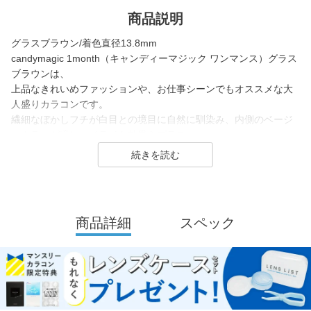
商品説明
グラスブラウン/着色直径13.8mm
candymagic 1month（キャンディーマジック ワンマンス）グラス
ブラウンは、
上品なきれいめファッションや、お仕事シーンでもオススメな大
人盛りカラコンです。
繊細なぼかしフチが白目との境目に自然に馴染み、内側のベージ
ュカラーが瞳にハイライト効果をプラス。
今どきの立体感ある瞳になりたい方へ向けた、落ち着いているの
にどこかかわいらしい印象を叶えるデザインです。
candymagic は2007年発売以来、
「キャンマジ」の愛称で幅広い世代から愛される、鈴木愛理さん
商品詳細
スペック
がイメージモデルのロングセラーコンタクトレンズブランド。
レンズ直径(DIA)14.5㎜の大きめレンズで瞳を大きく魅せながら、
今っぽく瞳を引き立てる
ナチュラル系・ハーフ系・盛り系までバリエーション豊富にライ
ンナップ。