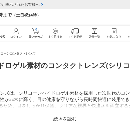
ジが表示されたお客様へ
7時まで
（土日祝14時）
0
検索
ログイン
買い物カゴ
すぐ再注文
マイ定期便
店舗一覧
お気に入り
リコーンコンタクトレンズ
ドロゲル素材のコンタクトレンズ(シリコ
ンズは、シリコーンハイドロゲル素材を採用した次世代のコン
性が非常に高く、目の健康を守りながら長時間快適に装用でき
るため、目をしっかり保護。クリアな視界と快適さを両立する
。
続きを読む