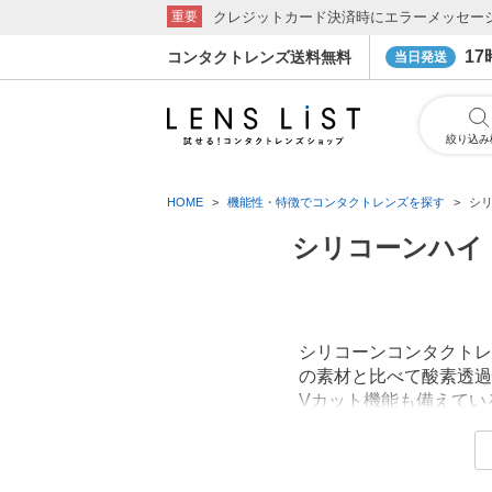
クレジットカード決済時にエラーメッセー
重要
1
コンタクトレンズ送料無料
当日発送
絞り込み
HOME
機能性・特徴でコンタクトレンズを探す
シ
シリコーンハイ
シリコーンコンタクトレ
の素材と比べて酸素透過
Vカット機能も備えてい
を、ぜひお試しください