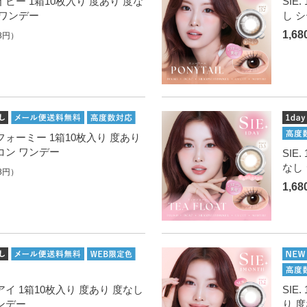
イベイビー 1箱10枚入り 度あり 度な
SIE
 ワンデー
し 
1,6
8円）
ックフォーミー 1箱10枚入り 度あり
コン ワンデー
SIE
なし
8円）
1,6
アーアイ 1箱10枚入り 度あり 度なし
SIE
ンデー
り 