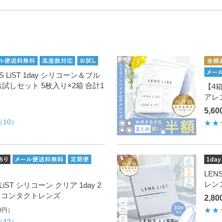
ンズについて
ンズのよくあるご質問
 LiST 1day シリコーン＆ブル
試しセット 5枚入り×2箱 合計1
【4箱
アレ
5,6
（10）
LEN
レン
iST シリコーン クリア 1day 2
枚 コンタクトレンズ
2,8
0円）
（42）