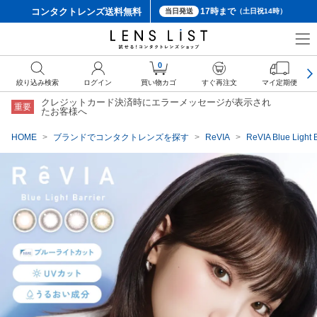
コンタクトレンズ
送料無料
17時まで
当日発送
（土日祝14時）
クーポン詳細
0
絞り込み検索
ログイン
買い物カゴ
すぐ再注文
マイ定期便
クレジットカード決済時にエラーメッセージが表示され
重要
たお客様へ
HOME
ブランドでコンタクトレンズを探す
ReVIA
ReVIA Blue L