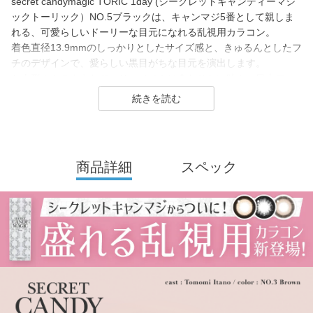
secret candymagic TORIC 1day (シークレットキャンディーマジ
ックトーリック）NO.5ブラックは、キャンマジ5番として親しま
れる、可愛らしいドーリーな目元になれる乱視用カラコン。
着色直径13.9mmのしっかりとしたサイズ感と、きゅるんとしたフ
チのデザインで、愛らしい黒目がちな目元を演出します。
お人形さんのようなドーリーメイクに合わせたい時や、目力アッ
プしたい時に最適。
「乱視用でも可愛い黒コンを使いたい」という方に選ばれている
アイテムです。
secret candymagic 1day（シークレット キャンディーマジック ワ
商品詳細
スペック
ンデー）は2012年発売以来、若い世代を中心に絶大な支持を得て
いる、盛れるカラコンといえばコレ！なロングセラーカラコンブ
ランド。
DIA14.5mmの「盛れる」大きめサイズで、元祖ちゅるんカラコン
「キャンマジ3番」や王道黒コン「キャンマジ5番」をはじめ、平
成・令和のギャルカラコン、細フチ・太フチカラコン、水光カラ
コンなど、トレンドのカラコンを生み出し続けています。
2025年にはラメ入りカラコンが登場＆水光カラーは軸固定の回ら