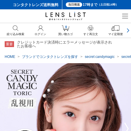
コンタクトレンズ
送料無料
17時まで
当日発送
（土日祝14時）
クーポン詳細
0
絞り込み検索
ログイン
買い物カゴ
すぐ再注文
マイ定期便
クレジットカード決済時にエラーメッセージが表示され
重要
たお客様へ
HOME
ブランドでコンタクトレンズを探す
secret candymagic
sec