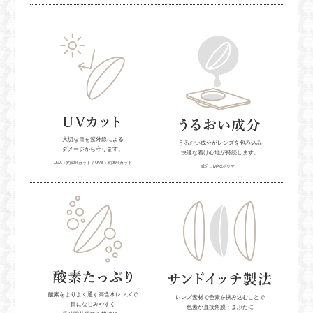
大切な目を紫外線による
うるおい成分がレンズを包み込み
ダメージから守ります。
快適な着け心地が持続します。
UVA：約50%カット / UVB：約95%カット
成分：MPCポリマー
酸素をよりよく通す高含水レンズで
レンズ素材で色素を挟み込むことで
目になじみやすく
色素が直接角膜・まぶたに