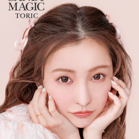
ない水光カラコンに進化し、
レンズスペックもUVカット機能・うるおい成分を追加＆高含水レ
ンズにリニューアル！
さらに待望の乱視用カラコン secretcandymagic toric（シークレッ
トキャンディーマジック トーリック）も新登場しました。
常に最旬の「盛れる」と「お客様のニーズ」をキャッチし、進化
し続けるブランドです。