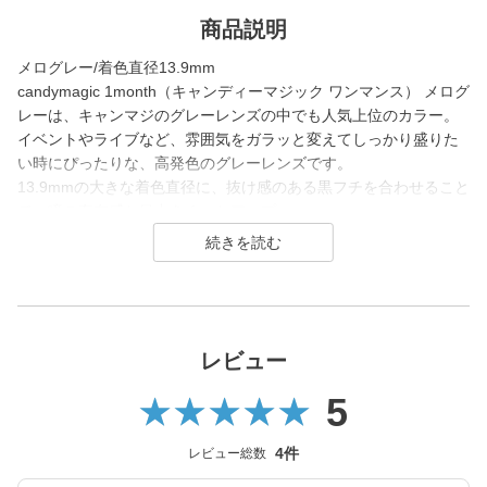
商品説明
メログレー/着色直径13.9mm
candymagic 1month（キャンディーマジック ワンマンス） メログ
レーは、キャンマジのグレーレンズの中でも人気上位のカラー。
イベントやライブなど、雰囲気をガラッと変えてしっかり盛りた
い時にぴったりな、高発色のグレーレンズです。
13.9mmの大きな着色直径に、抜け感のある黒フチを合わせること
で、瞳の存在感と目力をぐっとアップ。
うるうるした透明感抜群の瞳と、ハーフ風の抜け感を同時に叶え
ます。
candy magic 1month（キャンディーマジック マンスリー）は200
7年発売以来、
幅広い世代から愛されるロングセラーコンタクトレンズブラン
レビュー
ド。
5
レンズ直径(DIA)14.5㎜の大きめレンズで瞳を大きく魅せながら、
今っぽく瞳を引き立てる
4件
レビュー総数
ナチュラル系・ハーフ系・盛り系までバリエーション豊富に揃え