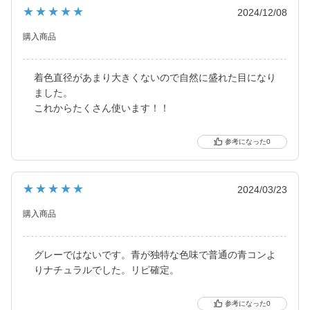
ました。
★★★★★
2024/12/08
2021年にはブルーライトカット機能・UVカット機能付きの
ハイスペックレンズへとリニューアル！
購入商品
より可愛く、より瞳に優しく進化し続けるブランドです。
着色直径があまり大きくないので自然に盛れた目になり
ました。
これからたくさん使います！！
0
★★★★★
2024/03/23
購入商品
グレーではないです。青が独特な色味で普通の青コンよ
りナチュラルでした。リピ確定。
0