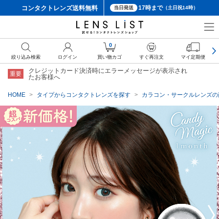
コンタクトレンズ
送料無料
17時まで
当日発送
（土日祝14時）
クーポン詳細
0
絞り込み検索
ログイン
買い物カゴ
すぐ再注文
マイ定期便
クレジットカード決済時にエラーメッセージが表示され
重要
たお客様へ
HOME
タイプからコンタクトレンズを探す
カラコン・サークルレンズの