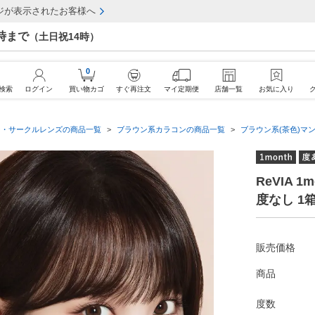
ジが表示されたお客様へ
7時まで
（土日祝14時）
0
検索
ログイン
買い物カゴ
すぐ再注文
マイ定期便
店舗一覧
お気に入り
ン・サークルレンズの商品一覧
ブラウン系カラコンの商品一覧
ブラウン系(茶色)マ
ReVIA 
度なし 1
販売価格
商品
度数