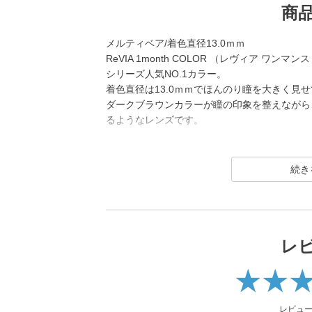
商
メルティベア/着色直径13.0ｍｍ
ReVIA 1month COLOR （レヴィア ワ
シリーズ人気NO.1カラー。
着色直径は13.0ｍｍでほんのり瞳を大きく見
ダークブラウンカラーが瞳の印象を整えながら
るようなレンズです。
ReVIA は2016年に誕生した、「洗練」と
コンタクトレンズブランド。
1day（ワンデー）／1month（ワンマンス）／CLEA
イトバリア）／TORIC（トーリック） とい
ラーコンタクトレンズには、“大人美的サイズ
を採用することで ナチュラルでありながらも
レ
2026年には、ブランド誕生から10周年を迎える
（キム・チェウォン）さんが就任し、イメージ
レビュ