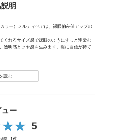
品説明
ンマンス カラー）メルティベアは、裸眼偏差値アップの
せてくれるサイズ感で裸眼のようにすっと馴染む
、透明感とツヤ感を生み出す、瞳に自信が持て
「幅広い年齢層に愛されること」をコンセプトにした
R（クリア）／Blue Light Barrier（ブルーラ
った幅広いシリーズを展開しており、その中でもカ
”の、大きすぎず小さすぎない絶妙なレンズサイズ
印象的な瞳を演出します。
ビュー
にあたり、新イメージモデルにKIM CHAEWON
5
を一新しました。
1件
ー総数