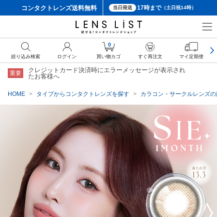
コンタクトレンズ
送料無料
17時まで
当日発送
（土日祝14時）
クーポン詳細
0
絞り込み検索
ログイン
買い物カゴ
すぐ再注文
マイ定期便
クレジットカード決済時にエラーメッセージが表示され
重要
たお客様へ
HOME
タイプからコンタクトレンズを探す
カラコン・サークルレンズの