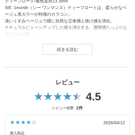
ティーフロート/着色直径13.3mm
SIE. 1month（シー ワンマンス）ティーフロートは、柔らかなベ
ージュ系カラーが特徴のカラコン。
淡いくすみベージュで瞳に自然な立体感と抜け感を演出。
ナチュラルにトーンアップした瞳を演出する、透明感たっぷりな
カラコンです。
SIE. 1month（シー マンスリー）はTWICE MOMOさんがイメージ
モデルを務めるコンタクトレンズブランド。
1day（ワンデー）／1month（ワンマンス）／CLEAR（クリア）
を展開し、2026年7月に、より瞳にやさしいシリコーンハイドロ
ゲル素材へとリニューアル！
(MOON SODAはリニューアル前（高含水）のみの販売となりま
レビュー
す）
4.5
カラーコンタクトレンズは「回らない水光カラコン(※)」の他、垢
抜けトーンアップカラーや安定のブラウンレンズまで豊富なライ
2件
レビュー総数
ンナップ。
裸眼に近い快適さでトレンド感のある目元を叶えるSIE.（シー）
★★★★☆
2026/04/12
は毎日のマストアイテムになること間違いなしのコンタクトレン
ズブランドです。
購入商品