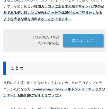
を感じる明るめのグレーカラーになっています♡こちらのカラコ
ンでしか楽しめない
韓国カラコンにある水光感デザイン×日本の定
番であるデカ目レンズが合わさった立体感があって守りたくなる
ような大きな瞳を演出することができます！
1箱20枚入り単品
ご購入はこちら
2,486円(税込)
まとめ
奥目の方や盛り耐性がない方にもおすすめしたい目力アップカラ
コンが気になる方は
candymagic 1day （キャンディーマジックワ
ンデー） MIMI BROWN ミミブラウン