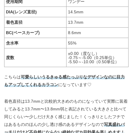
使用期間
ワンデー
DIA(レンズ直径)
14.5mm
着色直径
13.7mm
BC(ベースカーブ)
8.6mm
含水率
55%
±0.00（度なし）
度数
-0.75～-5.00（0.25単位）
-5.50～-10.00（0.50単位）
こちらは
可愛らしいうるきゅる感たっぷりなデザインなのに目力
もアップしてくれるカラコン
になっています♡
着色直径は13.7mmと比較的大きめのものになっていて実際に装着
してみると13.7mm〜13.8mm弱と表記されている大きさと比べて
同じくらい〜少しだけ大きく感じました！くっきりとしたフチで
はあるもののほんの少し透け感のあるデザインなので
写真盛れバ
ッチリだけど不自然にならない絶妙なデカ目効果を楽しめます！