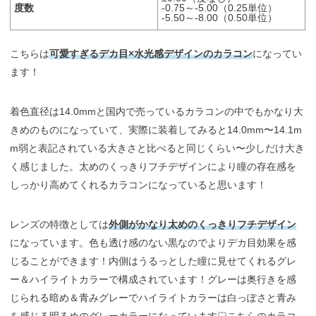
度数
-0.75～-5.00（0.25単位）
-5.50～-8.00（0.50単位）
こちらは
可愛すぎるデカ目×水光感デザインのカラコン
になってい
ます！
着色直径は14.0mmと国内で売っているカラコンの中でもかなり大
きめのものになっていて、実際に装着してみると14.0mm〜14.1m
m弱と表記されている大きさと比べると同じくらい〜少しだけ大き
く感じました。太めのくっきりフチデザインにより瞳の存在感を
しっかり高めてくれるカラコンになっていると思います！
レンズの特徴としては
外側がかなり太めのくっきりフチデザイン
になっています。色も透け感のない黒なのでよりデカ目効果を感
じることができます！内側はうるっとした瞳に見せてくれるグレ
ー＆ハイライトカラーで構成されています！グレーは奥行きを感
じられる暗め＆青みグレーでハイライトカラーは白っぽさと青み