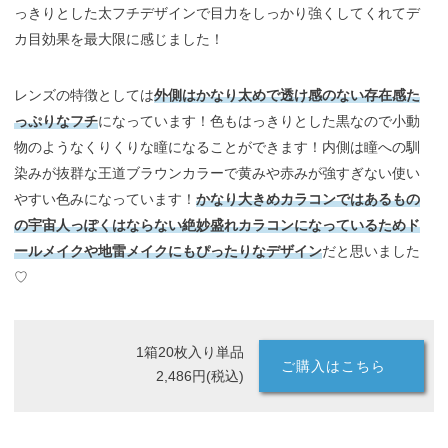
っきりとした太フチデザインで目力をしっかり強くしてくれてデ
カ目効果を最大限に感じました！
レンズの特徴としては
外側はかなり太めで透け感のない存在感た
っぷりなフチ
になっています！色もはっきりとした黒なので小動
物のようなくりくりな瞳になることができます！内側は瞳への馴
染みが抜群な王道ブラウンカラーで黄みや赤みが強すぎない使い
やすい色みになっています！
かなり大きめカラコンではあるもの
の宇宙人っぽくはならない絶妙盛れカラコンになっているためド
ールメイクや地雷メイクにもぴったりなデザイン
だと思いました
♡
1箱20枚入り単品
ご購入はこちら
2,486円(税込)