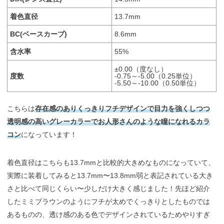
着色直径
13.7mm
BC(ベースカーブ)
8.6mm
含水率
55%
±0.00（度なし）
度数
-0.75～-5.00（0.25単位）
-5.50～-10.00（0.50単位）
こちらは
存在感のありくっきりフチデザインで目力を強くしつつ
透明感の高いグレーカラーでお人形さんのような瞳になれるカラ
コン
になっています！
着色直径はこちらも13.7mmと比較的大きめなものになっていて、
実際に装着してみると13.7mm〜13.8mm弱と表記されている大き
さと比べて同じくらい〜少しだけ大きく感じました！先ほど紹介
したミミブラウンのようにフチが太めでくっきりとしたものでは
あるものの、透け感のある色でデザインされているためやりすぎ