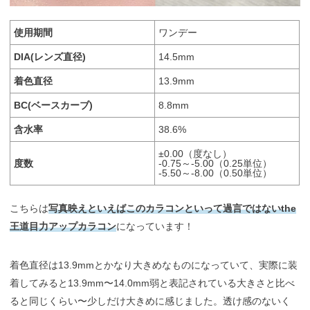
使用期間
ワンデー
DIA(レンズ直径)
14.5mm
着色直径
13.9mm
BC(ベースカーブ)
8.8mm
含水率
38.6%
±0.00（度なし）
度数
-0.75～-5.00（0.25単位）
-5.50～-8.00（0.50単位）
こちらは
写真映えといえばこのカラコンといって過言ではないthe
王道目力アップカラコン
になっています！
着色直径は13.9mmとかなり大きめなものになっていて、実際に装
着してみると13.9mm〜14.0mm弱と表記されている大きさと比べ
ると同じくらい〜少しだけ大きめに感じました。透け感のないく