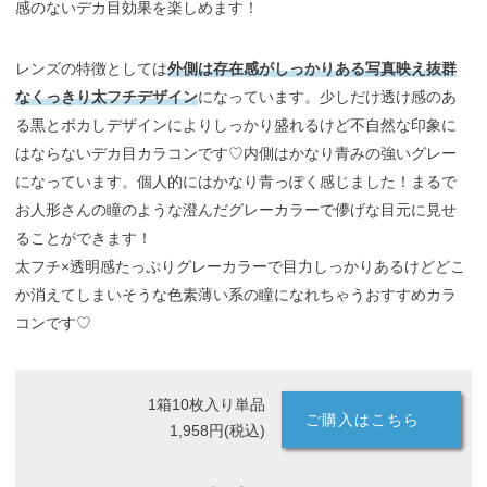
感のないデカ目効果を楽しめます！
レンズの特徴としては
外側は存在感がしっかりある写真映え抜群
なくっきり太フチデザイン
になっています。少しだけ透け感のあ
る黒とボカしデザインによりしっかり盛れるけど不自然な印象に
はならないデカ目カラコンです♡内側はかなり青みの強いグレー
になっています。個人的にはかなり青っぽく感じました！まるで
お人形さんの瞳のような澄んだグレーカラーで儚げな目元に見せ
ることができます！
太フチ×透明感たっぷりグレーカラーで目力しっかりあるけどどこ
か消えてしまいそうな色素薄い系の瞳になれちゃうおすすめカラ
コンです♡
1箱10枚入り単品
ご購入はこちら
1,958円(税込)