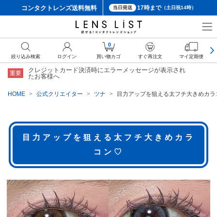
コンタクトレンズ
送料無料
17時まで
当日発送
（土日祝14時）
0
絞り込み検索
ログイン
買い物カゴ
すぐ再注文
マイ定期便
クレジットカード決済時にエラーメッセージが表示され
重要
たお客様へ
HOME
公式クリエイター
ツナ
目力アップを狙える太フチ大きめカラ
目力アップを狙える太フチ大きめカラ
コン♡