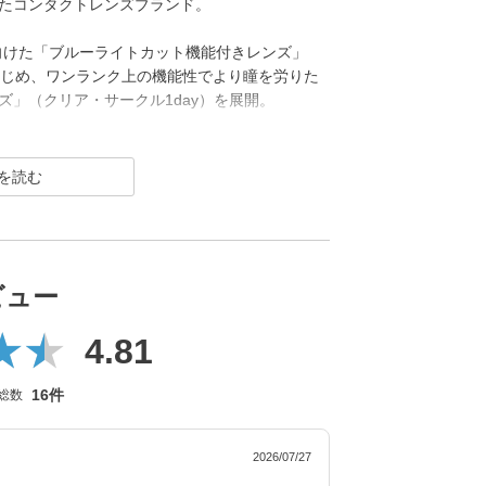
たコンタクトレンズブランド。
向けた「ブルーライトカット機能付きレンズ」
をはじめ、ワンランク上の機能性でより瞳を労りた
」（クリア・サークル1day）を展開。
けたい」コンタクトレンズです。
ビュー
4.81
16件
総数
2026/07/27