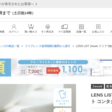
ジが表示されたお客様へ
7時まで
（土日祝14時）
0
検索
ログイン
買い物カゴ
すぐ再注文
マイ定期便
店舗一覧
お気に入り
レンズの商品一覧
クリアレンズ使用期限2週間から探す
LENS LiST 2week ク
LENS L
ト コンタ