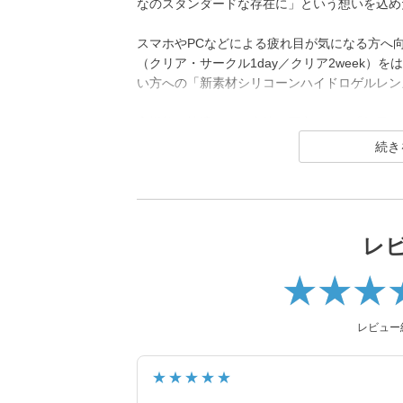
なのスタンダードな存在に」という想いを込め
スマホやPCなどによる疲れ目が気になる方へ
（クリア・サークル1day／クリア2week）
い方への「新素材シリコーンハイドロゲルレンズ
高機能と快適なつけ心地を両立した、「毎日つ
レ
レビュー
★★★★★