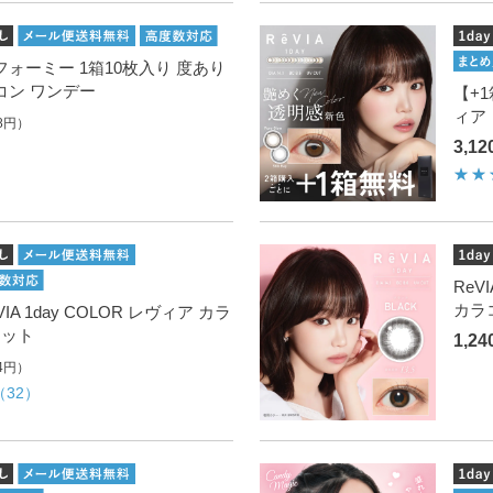
ックフォーミー 1箱10枚入り 度あり
コン ワンデー
【+1
ィア
8円）
3,1
ReV
カラ
IA 1day COLOR レヴィア カラ
セット
1,2
4円）
（32）