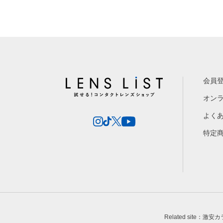
会員
オン
よく
特定
Related site：