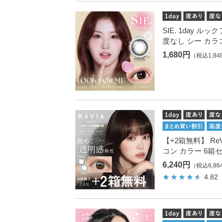
SIE. 1day ル
度なし シー カラ
1,680円
（税込1,84
【+2箱無料】 ReV
コン カラー 6箱
6,240円
（税込6,86
4.82