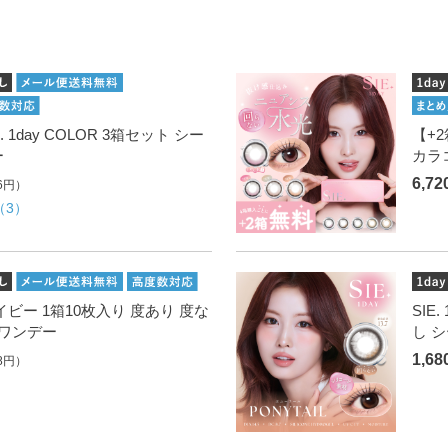
. 1day COLOR 3箱セット シー
【+2
ー
カラ
6,7
6円）
（3）
イベイビー 1箱10枚入り 度あり 度な
SIE
 ワンデー
し 
1,6
8円）