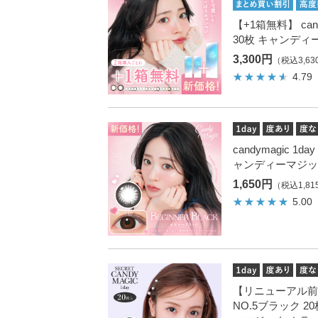
【+1箱無料】 cand
30枚 キャンディ
3,300円
（税込3,63
4.79
candymagic 
ャンディーマジッ
1,650円
（税込1,81
5.00
【リニューアル前商品】s
NO.5ブラック 