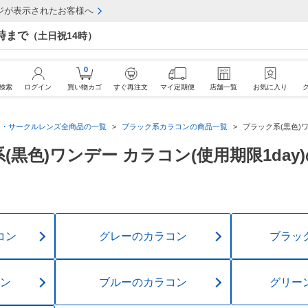
ジが表示されたお客様へ
7時まで
（土日祝14時）
0
検索
ログイン
買い物カゴ
すぐ再注文
マイ定期便
店舗一覧
お気に入り
ン・サークルレンズ全商品の一覧
ブラック系カラコンの商品一覧
ブラック系(黒色)ワ
(黒色)ワンデー カラコン(使用期限1day
コン
グレーのカラコン
ブラッ
ン
ブルーのカラコン
グリー