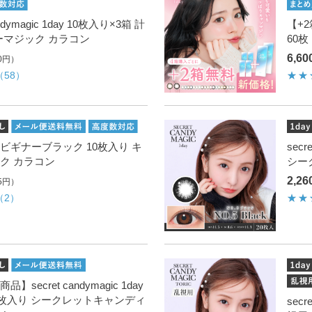
ymagic 1day 10枚入り×3箱 計
【+2
ーマジック カラコン
60
6,6
0円）
（58）
1day ビギナーブラック 10枚入り キ
secr
ク カラコン
シー
2,2
5円）
（2）
ecret candymagic 1day
20枚入り シークレットキャンディ
secr