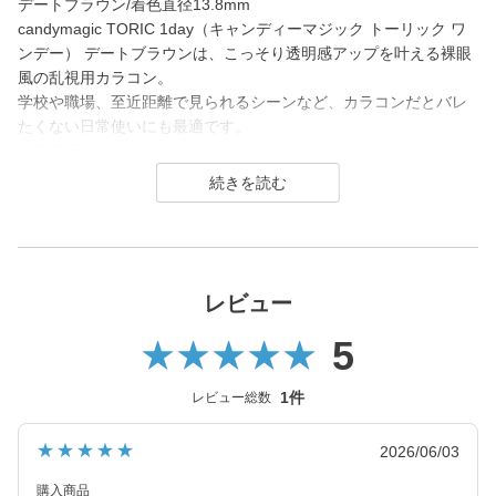
デートブラウン/着色直径13.8mm
candymagic TORIC 1day（キャンディーマジック トーリック ワ
ンデー） デートブラウンは、こっそり透明感アップを叶える裸眼
風の乱視用カラコン。
学校や職場、至近距離で見られるシーンなど、カラコンだとバレ
たくない日常使いにも最適です。
着色直径は13.8mmですがフチがぼかされたデザインなので、さり
げなく瞳の印象アップをしたい方や大人世代の方にもおすすめで
す。
candy magic 1day（キャンディーマジック ワンデー）は2007年
発売以来、
幅広い世代から愛されるロングセラーコンタクトレンズブラン
レビュー
ド。
5
レンズ直径(DIA)14.5㎜の大きめレンズで瞳を大きく魅せながら、
今っぽく瞳を引き立てる
1件
レビュー総数
ナチュラル系・ハーフ系・盛り系までバリエーション豊富に揃え
ました。
★★★★★
2026/06/03
2021年にはブルーライトカット機能・UVカット機能付きの
ハイスペックレンズへとリニューアル！
購入商品