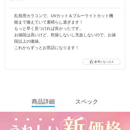
更に2025年にはブルーライトカット機能が独自の新技術で、より
乱視用カラコンで、UVカット＆ブルーライトカット機
自然に馴染む透明感あるレンズにリニューアル！
能まで備えていて素晴らし過ぎます！
待望の乱視用カラコン candymagic toric（キャンディーマジッ
もっと早く見つければ良かったです。
ク トーリック）も新登場しました。
お値段は高いけど、乾燥しないし充血しないので、お値
段以上の価値。
より可愛く、より瞳に優しく進化し続けるブランドです。
これからずっとお世話になります！
1
商品詳細
スペック