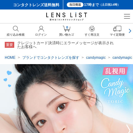
コンタクトレンズ
送料無料
17時まで
当日発送
（土日祝14時）
クーポン詳細
0
絞り込み検索
ログイン
買い物カゴ
すぐ再注文
マイ定期便
クレジットカード決済時にエラーメッセージが表示され
重要
たお客様へ
HOME
ブランドでコンタクトレンズを探す
candymagic
candyma