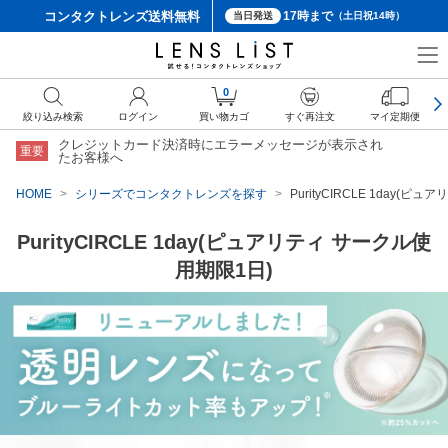
コンタクトレンズ
送料無料
17時まで
当日発送
（土日祝14時）
0
絞り込み検索
ログイン
買い物カゴ
すぐ再注文
マイ定期便
クレジットカード決済時にエラーメッセージが表示され
重要
たお客様へ
HOME
シリーズでコンタクトレンズを探す
PurityCIRCLE 1day(
PurityCIRCLE 1day(ピュアリティ サークル使
用期限1日)