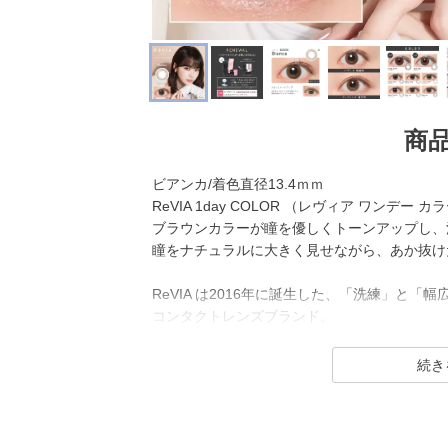
商
ビアンカ/着色直径13.4ｍｍ
ReVIA 1day COLOR （レヴィア ワンデ
ブラウンカラーが瞳を優しくトーンアップし、
瞳をナチュラルに大きく見せながら、あか抜け
ReVIA は2016年に誕生した、「洗練」と
コンタクトレンズブランド。
1day（ワンデー）／1month（ワンマンス）／CLEA
イトバリア）／TORIC（トーリック） とい
ラーコンタクトレンズには、“大人美的サイズ
を採用することでナチュラルでありながらも印