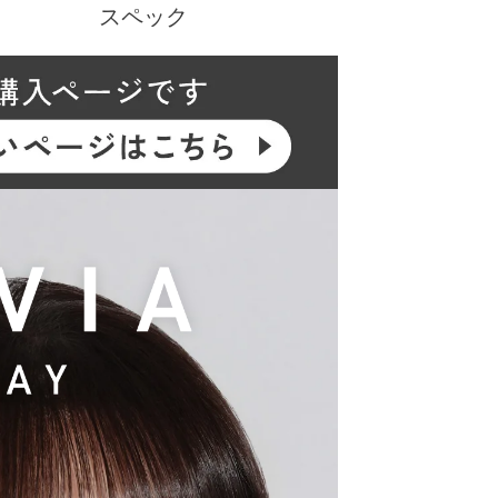
スペック
にあたり、新イメージモデルに KIM CHAEWO
ジを一新しました。
ーウィーク）／CLEAR TORIC（クリアトーリッ
。
盛れるタイプ、普段使いに最適なサークルレン
リエーションで多くの方々の瞳に寄り添い続けて