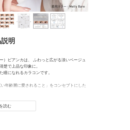
品説明
ー カラー）ビアンカは、 ふわっと広がる淡いベージュ
清楚で上品な印象に。
た瞳になれるカラコンです。
「幅広い年齢層に愛されること」をコンセプトにした
R（クリア）／Blue Light Barrier（ブルーラ
った幅広いシリーズを展開しており、その中でもカ
”の、大きすぎず小さすぎない絶妙なレンズサイズ
象的な瞳を演出します。