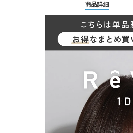
商品詳細
2026年には、ブランド誕生から10周年を迎える
N（キム・チェウォン）さんが就任し、イメー
新シリーズとして、CLEAR 2week（クリアツ
ク）も誕生し、さらに充実したラインナップに
裸眼風のナチュラルデザインから、さりげなく
ズ、クリアコンタクトレンズまで、 豊富なバ
います。