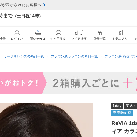
ジが表示されたお客様へ
7時まで
（土日祝14時）
0
検索
ログイン
買い物カゴ
すぐ再注文
マイ定期便
店舗一覧
お気に入り
ン・サークルレンズの商品一覧
ブラウン系カラコンの商品一覧
ブラウン系(茶色)ワン
ReVIA 
ィア カラ