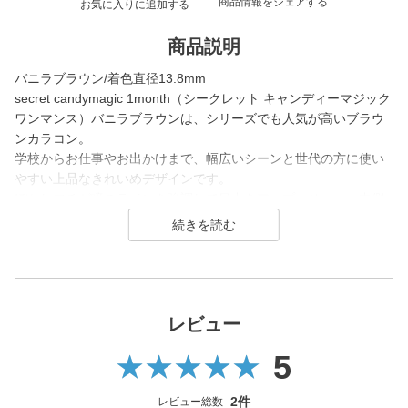
商品情報をシェアする
お気に入りに追加する
商品説明
バニラブラウン/着色直径13.8mm
secret candymagic 1month（シークレット キャンディーマジック
ワンマンス）バニラブラウンは、シリーズでも人気が高いブラウ
ンカラコン。
学校からお仕事やお出かけまで、幅広いシーンと世代の方に使い
やすい上品なきれいめデザインです。
ぼかしフチが瞳のラインを強調して目力をアップさせつつ、内側
のやさしいブラウンが知的で大人っぽい印象を与えます。
「しっかり盛りたいけれど、綺麗さも両立したい」という方に選
ばれている、万能な大人盛りレンズです。
secret candymagic 1month（シークレット キャンディーマジック
ワンマンス）は2012年の発売当初から今まで若い世代を中心に絶
レビュー
大な支持を得ている、盛りたいならとりあえずコレ！なロングセ
5
ラーコンタクトレンズブランド。
DIA14.5mmの大きめサイズで「盛れる」というキーワードのも
2件
レビュー総数