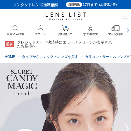
コンタクトレンズ
送料無料
17時まで
当日発送
（土日祝14時）
クーポン詳細
0
絞り込み検索
ログイン
買い物カゴ
すぐ再注文
マイ定期便
クレジットカード決済時にエラーメッセージが表示され
重要
たお客様へ
HOME
タイプからコンタクトレンズを探す
カラコン・サークルレンズの