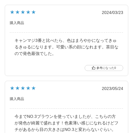
と、元祖ちゅるんカラコン「キャンマジ3番」や黒コンの代表格
「キャンマジ5番」、定番ギャルカラコンの他に水光デザインや太
★★★★★
2024/03/23
フチ・細フチデザインといった、トレンド感のあるカラコンを生
み出し続けています。
購入商品
キャンマジ3番と比べたら、色はまろやかになってきゅ
るきゅるになります。可愛い系の顔になれます。茶目な
ので発色最強でした。
0
★★★★★
2023/05/24
購入商品
今までNO.3ブラウンを使っていましたが、こちらの方
が発色が綺麗で盛れます！色素薄い感じになれるけどフ
チがあるから目の大きさはNO.3と変わらないぐらい。