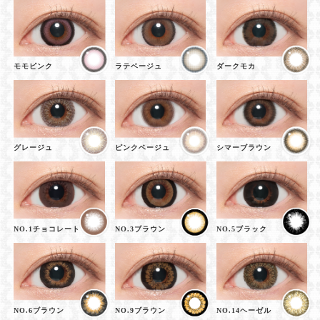
モモピンク
ラテベージュ
ダークモカ
グレージュ
ピンクベージュ
シマーブラウン
NO.1チョコレート
NO.3ブラウン
NO.5ブラック
NO.6ブラウン
NO.9ブラウン
NO.14ヘーゼル