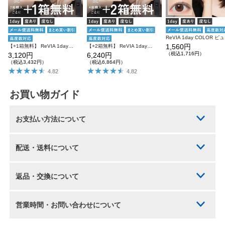
ReV
1,560円
【+1箱無料】 ReVIA 1day COLOR 3箱SET レヴィア ワンデー
【+2箱無料】 ReVIA 1day COLOR レヴィア カラコン カラー 6箱セット
（税込1,716円）
3,120円
6,240円
（税込3,432円）
（税込6,864円）
4.82
4.82
お買い物ガイド
お支払い方法について
配送・送料について
返品・交換について
営業時間・お問い合わせについて