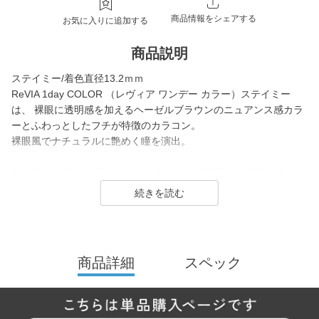
商品情報をシェアする
お気に入りに追加する
商品説明
ステイミー/着色直径13.2ｍｍ
ReVIA 1day COLOR （レヴィア ワンデー カラー）ステイミー
は、 裸眼に透明感を加えるヘーゼルブラウンのニュアンス感カラ
ーとふわっとしたフチが特徴のカラコン。
裸眼風でナチュラルに艶めく瞳を演出。
ReVIA は2016年に誕生した、「洗練」と「幅広い年齢層に愛され
ること」をコンセプトにしたコンタクトレンズブランド。
1day（ワンデー）／1month（ワンマンス）／CLEAR（クリア）
／Blue Light Barrier（ブルーライトバリア）／TORIC（トーリッ
ク） といった幅広いシリーズを展開しており、その中でもカラー
商品詳細
スペック
コンタクトレンズには、“大人美的サイズ”の、大きすぎず小さすぎ
ない絶妙なレンズサイズを採用することでナチュラルでありなが
らも印象的な瞳を演出します。