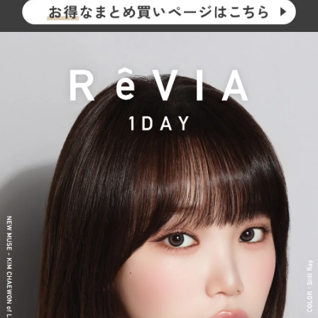
2026年には、ブランド誕生から10周年を迎えるにあたり、新イメ
ージモデルに KIM CHAEWON（キム・チェウォン）さんが就任
し、イメージを一新しました。
新シリーズとして、CLEAR 2week（クリアツーウィーク）／CLE
AR TORIC（クリアトーリック）も誕生し、さらに充実したライ
ンナップに。
裸眼風のナチュラルデザインから、さりげなく盛れるタイプ、普
段使いに最適なサークルレンズ、クリアコンタクトレンズまで、
豊富なバリエーションで多くの方々の瞳に寄り添い続けていま
す。