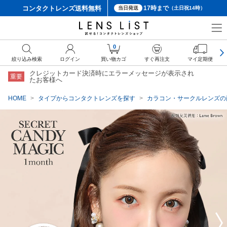
コンタクトレンズ
送料無料
17時まで
当日発送
（土日祝14時）
クーポン詳細
0
絞り込み検索
ログイン
買い物カゴ
すぐ再注文
マイ定期便
クレジットカード決済時にエラーメッセージが表示され
重要
たお客様へ
HOME
タイプからコンタクトレンズを探す
カラコン・サークルレンズの