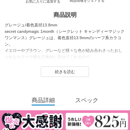
商品情報をシェアする
お気に入りに追加する
商品説明
グレージュ/着色直径13.8mm
secret candymagic 1month（シークレット キャンディーマジック
ワンマンス）グレージュは、着色直径13.9mmのハーフ系カラコ
ン。
イエローやブラウン、グレーなど様々な色が組み合わさったおし
ゃれなカラーで瞳を立体的に見せてくれるので
他の人と差をつけたいときやカラコンを楽しみたいときにぴった
りなグレージュカラコンです。
secret candymagic 1month（シークレット キャンディーマジック
ワンマンス）は2012年の発売当初から今まで若い世代を中心に絶
大な支持を得ている、盛りたいならとりあえずコレ！なロングセ
商品詳細
スペック
ラーコンタクトレンズブランド。
DIA14.5mmの大きめサイズで「盛れる」というキーワードのも
と、元祖ちゅるんカラコン「キャンマジ3番」や黒コンの代表格
「キャンマジ5番」、定番ギャルカラコンの他に水光デザインや太