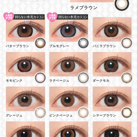
ラメブラウン
バターブラウン
プルモグレー
バニラブラウン
モモピンク
ラテベージュ
ダークモカ
グレージュ
ピンクベージュ
シマーブラウン