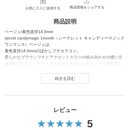
商品情報をシェアする
お気に入りに追加する
商品説明
ベージュ/着色直径14.0mm
secret candymagic 1month（シークレット キャンディーマジック
ワンマンス）ベージュは、
着色直径14.0mmのぼかしフチカラコン。
柔らかなブラウンフチとアクセントカラーの組み合わせが瞳に立
体感をもたらし、ナチュラルながらもおしゃれなハーフ感を楽し
めます。
大きすぎないサイズで自然に瞳の印象を変えたい方や、普段のメ
イクをアップデートしたい時におすすめ。
secret candymagic 1month（シークレット キャンディーマジック
ワンマンス）は2012年の発売当初から今まで若い世代を中心に絶
大な支持を得ている、盛りたいならとりあえずコレ！なロングセ
レビュー
ラーコンタクトレンズブランド。
5
DIA14.5mmの大きめサイズで「盛れる」というキーワードのも