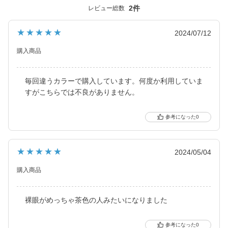
と、元祖ちゅるんカラコン「キャンマジ3番」や黒コンの代表格
2件
レビュー総数
「キャンマジ5番」、定番ギャルカラコンの他に水光デザインや太
フチ・細フチデザインといった、トレンド感のあるカラコンを生
★★★★★
2024/07/12
み出し続けています。
購入商品
毎回違うカラーで購入しています。何度か利用していま
すがこちらでは不良がありません。
0
★★★★★
2024/05/04
購入商品
裸眼がめっちゃ茶色の人みたいになりました
0