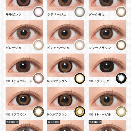
モモピンク
ラテベージュ
ダークモカ
グレージュ
ピンクベージュ
シマーブラウン
NO.1チョコレート
NO.3ブラウン
NO.5ブラック
NO.6ブラウン
NO.9ブラウン
NO.14ヘーゼル