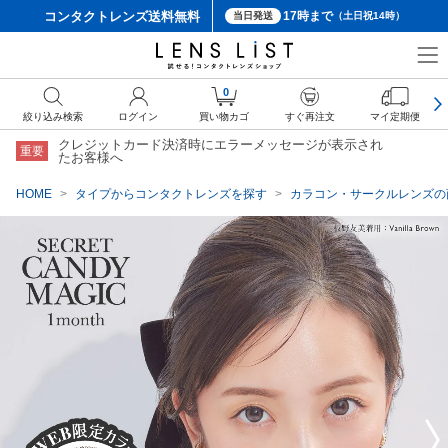
コンタクトレンズ
送料無料
17時まで
当日発送
（土日祝14時）
クーポン詳細
0
絞り込み検索
ログイン
買い物カゴ
すぐ再注文
マイ定期便
クレジットカード決済時にエラーメッセージが表示され
重要
たお客様へ
HOME
タイプからコンタクトレンズを探す
カラコン・サークルレンズの