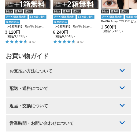
ReV
1,560円
【+1箱無料】 ReVIA 1day COLOR 3箱SET レヴィア ワンデー
【+2箱無料】 ReVIA 1day COLOR レヴィア カラコン カラー 6箱セット
（税込1,716円）
3,120円
6,240円
（税込3,432円）
（税込6,864円）
4.82
4.82
お買い物ガイド
お支払い方法について
配送・送料について
返品・交換について
営業時間・お問い合わせについて