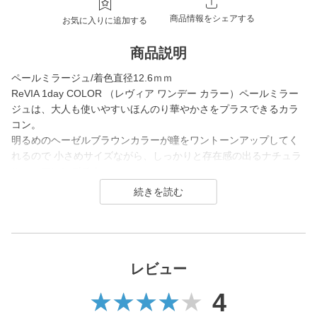
商品情報をシェアする
お気に入りに追加する
商品説明
ペールミラージュ/着色直径12.6ｍｍ
ReVIA 1day COLOR （レヴィア ワンデー カラー）ペールミラー
ジュは、大人も使いやすいほんのり華やかさをプラスできるカラ
コン。
明るめのヘーゼルブラウンカラーが瞳をワントーンアップしてく
れるので 小さめサイズながら、しっかりと存在感の出るナチュラ
ルハーフレンズです。
ReVIA は2016年に誕生した、「洗練」と「幅広い年齢層に愛され
ること」をコンセプトにしたコンタクトレンズブランド。
1day（ワンデー）／1month（ワンマンス）／CLEAR（クリア）
／Blue Light Barrier（ブルーライトバリア）／TORIC（トーリッ
レビュー
ク） といった幅広いシリーズを展開しており、その中でもカラー
4
コンタクトレンズには、“大人美的サイズ”の、大きすぎず小さすぎ
ない絶妙なレンズサイズを採用することでナチュラルでありなが