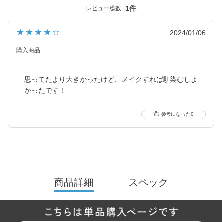
らも印象的な瞳を演出します。
1件
レビュー総数
2026年には、ブランド誕生から10周年を迎えるにあたり、新イメ
★★★★☆
2024/01/06
ージモデルに KIM CHAEWON（キム・チェウォン）さんが就任
し、イメージを一新しました。
購入商品
新シリーズとして、CLEAR 2week（クリアツーウィーク）／CLE
AR TORIC（クリアトーリック）も誕生し、さらに充実したライ
思ってたより大きかったけど、メイクすれば馴染むしよ
ンナップに。
かったです！
裸眼風のナチュラルデザインから、さりげなく盛れるタイプ、普
段使いに最適なサークルレンズ、クリアコンタクトレンズまで、
0
豊富なバリエーションで多くの方々の瞳に寄り添い続けていま
す。
商品詳細
スペック