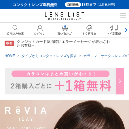
コンタクトレンズ
送料無料
17時まで
当日発送
（土日祝14時）
クーポン詳細
0
絞り込み検索
ログイン
買い物カゴ
すぐ再注文
マイ定期便
クレジットカード決済時にエラーメッセージが表示され
重要
たお客様へ
HOME
タイプからコンタクトレンズを探す
カラコン・サークルレンズの