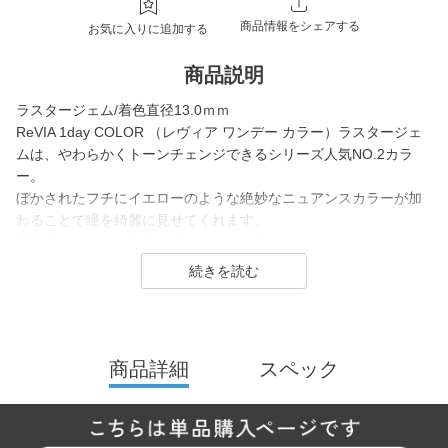
商品情報をシェアする
お気に入りに追加する
商品説明
ラスタージェム/着色直径13.0ｍｍ
ReVIA 1day COLOR （レヴィア ワンデー カラー）ラスタージェ
ムは、やわらかくトーンチェンジできるシリーズ人気NO.2カラ
ー。
ぼかされたフチにイエローのような絶妙なニュアンスカラーが加
わることで瞳を綺麗に見せてくれます。
透明感のある、色素薄い瞳になれるカラコンです。
ReVIA は2016年に誕生した、「洗練」と「幅広い年齢層に愛され
ること」をコンセプトにしたコンタクトレンズブランド。
1day（ワンデー）／1month（ワンマンス）／CLEAR（クリア）
商品詳細
スペック
／Blue Light Barrier（ブルーライトバリア）／TORIC（トーリッ
ク） といった幅広いシリーズを展開しており、その中でもカラー
コンタクトレンズには、“大人美的サイズ”の、大きすぎず小さすぎ
ない絶妙なレンズサイズを採用することでナチュラルでありなが