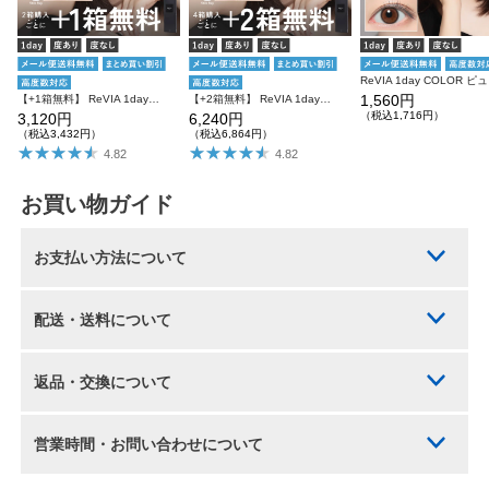
ReV
1,560円
【+1箱無料】 ReVIA 1day COLOR 3箱SET レヴィア ワンデー
【+2箱無料】 ReVIA 1day COLOR レヴィア カラコン カラー 6箱セット
（税込1,716円）
3,120円
6,240円
（税込3,432円）
（税込6,864円）
4.82
4.82
お買い物ガイド
お支払い方法について
配送・送料について
返品・交換について
営業時間・お問い合わせについて