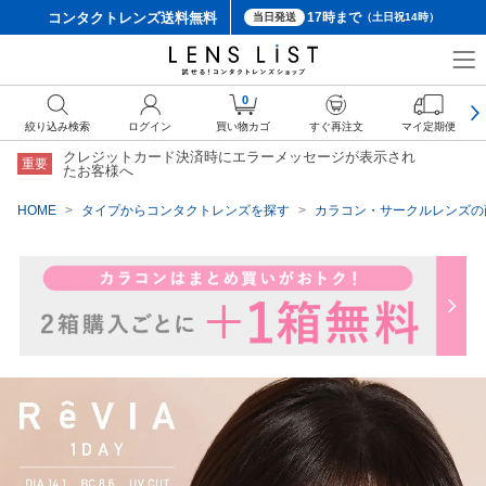
コンタクトレンズ
送料無料
17時まで
当日発送
（土日祝14時）
クーポン詳細
0
絞り込み検索
ログイン
買い物カゴ
すぐ再注文
マイ定期便
クレジットカード決済時にエラーメッセージが表示され
重要
たお客様へ
HOME
タイプからコンタクトレンズを探す
カラコン・サークルレンズの