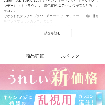
candymagic TORIC 1day（キャンディーマジック トーリック ワ
ンデー） ミミブラウンは、着色直径13.7mmのフチ有り乱視用カ
ラコン。
ぼかされた太フチのブラウン系カラーで、ナチュラルに瞳に甘さ
をプラスするモテカラコンとして
candymagic 1day内では人気NO.1のカラーです。
「乱視だけれど可愛さも諦めたくない」という方におすすめで
す。
candy magic 1day（キャンディーマジック ワンデー）は2007年
発売以来、
商品詳細
スペック
幅広い世代から愛されるロングセラーコンタクトレンズブラン
ド。
レンズ直径(DIA)14.5㎜の大きめレンズで瞳を大きく魅せながら、
今っぽく瞳を引き立てる
ナチュラル系・ハーフ系・盛り系までバリエーション豊富に揃え
ました。
2021年にはブルーライトカット機能・UVカット機能付きの
ハイスペックレンズへとリニューアル！