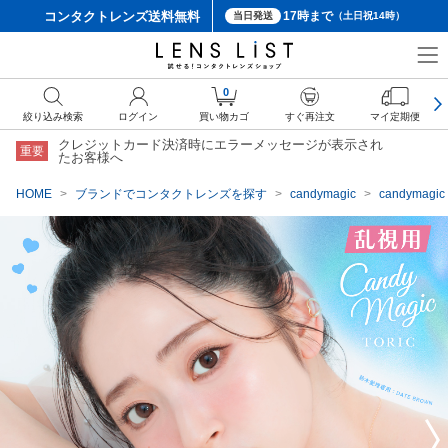
コンタクトレンズ
送料無料
17時まで
当日発送
（土日祝14時）
クーポン詳細
0
絞り込み検索
ログイン
買い物カゴ
すぐ再注文
マイ定期便
クレジットカード決済時にエラーメッセージが表示され
重要
たお客様へ
HOME
ブランドでコンタクトレンズを探す
candymagic
candyma