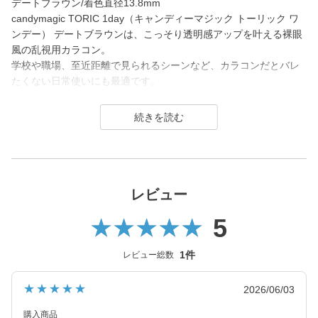
デートブラウン/着色直径13.8mm
candymagic TORIC 1day（キャンディーマジック トーリック ワ
ンデー） デートブラウンは、こっそり透明感アップを叶える裸眼
風の乱視用カラコン。
学校や職場、至近距離で見られるシーンなど、カラコンだとバレ
たくない日常使いにも最適です。
着色直径は13.8mmですがフチがぼかされたデザインなので、さり
げなく瞳の印象アップをしたい方や大人世代の方にもおすすめで
す。
candy magic 1day（キャンディーマジック ワンデー）は2007年
発売以来、
幅広い世代から愛されるロングセラーコンタクトレンズブラン
レビュー
ド。
5
レンズ直径(DIA)14.5㎜の大きめレンズで瞳を大きく魅せながら、
今っぽく瞳を引き立てる
1件
レビュー総数
ナチュラル系・ハーフ系・盛り系までバリエーション豊富に揃え
ました。
★★★★★
2026/06/03
2021年にはブルーライトカット機能・UVカット機能付きの
ハイスペックレンズへとリニューアル！
購入商品