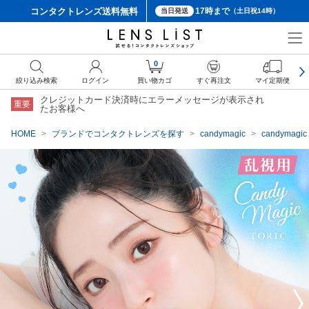
コンタクトレンズ
送料無料
17時まで
当日発送
（土日祝14時）
クーポン詳細
0
絞り込み検索
ログイン
買い物カゴ
すぐ再注文
マイ定期便
クレジットカード決済時にエラーメッセージが表示され
重要
たお客様へ
HOME
ブランドでコンタクトレンズを探す
candymagic
candyma