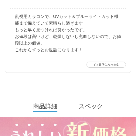
更に2025年にはブルーライトカット機能が独自の新技術で、より
乱視用カラコンで、UVカット＆ブルーライトカット機
自然に馴染む透明感あるレンズにリニューアル！
能まで備えていて素晴らし過ぎます！
待望の乱視用カラコン candymagic toric（キャンディーマジッ
もっと早く見つければ良かったです。
ク トーリック）も新登場しました。
お値段は高いけど、乾燥しないし充血しないので、お値
段以上の価値。
より可愛く、より瞳に優しく進化し続けるブランドです。
これからずっとお世話になります！
1
商品詳細
スペック