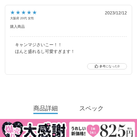
と、元祖ちゅるんカラコン「キャンマジ3番」や黒コンの代表格
「キャンマジ5番」、定番ギャルカラコンの他に水光デザインや太
★★★★★
2023/12/12
フチ・細フチデザインといった、トレンド感のあるカラコンを生
大阪府 20代 女性
み出し続けています。
購入商品
キャンマジさいこー！！
ほんと盛れるし可愛すぎます！
0
商品詳細
スペック