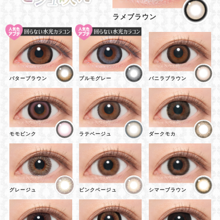
ラメブラウン
バターブラウン
プルモグレー
バニラブラウン
モモピンク
ラテベージュ
ダークモカ
グレージュ
ピンクベージュ
シマーブラウン