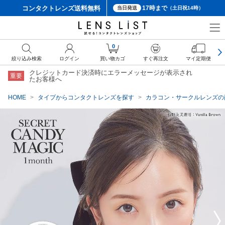
コンタクトレンズ
送料無料
17時まで
当日発送
（土日祝14時）
クーポン詳細
0
絞り込み検索
ログイン
買い物カゴ
すぐ再注文
マイ定期便
クレジットカード決済時にエラーメッセージが表示され
重要
たお客様へ
HOME
タイプからコンタクトレンズを探す
カラコン・サークルレンズの