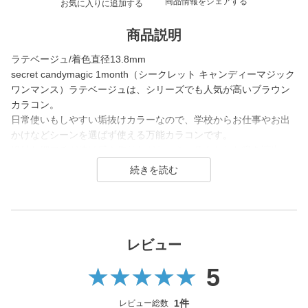
商品情報をシェアする
お気に入りに追加する
商品説明
ラテベージュ/着色直径13.8mm
secret candymagic 1month（シークレット キャンディーマジック
ワンマンス）ラテベージュは、シリーズでも人気が高いブラウン
カラコン。
日常使いもしやすい垢抜けカラーなので、学校からお仕事やお出
かけなどシーンを選ばず使える万能カラコンです。
絶妙な細フチが抜け感を作りながら、きゅるんとした瞳を演出。
肌馴染みの良いベージュカラーが元の瞳の色を活かしつつトーン
アップさせるため、ナチュラルに印象アップしたい方に選ばれる
万能レンズです。
secret candymagic 1month（シークレット キャンディーマジック
ワンマンス）は2012年の発売当初から今まで若い世代を中心に絶
レビュー
大な支持を得ている、盛りたいならとりあえずコレ！なロングセ
5
ラーコンタクトレンズブランド。
DIA14.5mmの大きめサイズで「盛れる」というキーワードのも
1件
レビュー総数