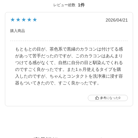
「キャンマジ5番」、定番ギャルカラコンの他に水光デザインや太
1件
レビュー総数
フチ・細フチデザインといった、トレンド感のあるカラコンを生
み出し続けています。
★★★★★
2026/04/21
購入商品
もともとの目が、茶色系で黒縁のカラコンは付けてる感
があって苦手だったのですが、このカラコンはあんまり
つけてる感がなくて、自然に自分の目と馴染んでくれる
のですごく良かったです。また1ヵ月使えるタイプを購
入したのですが、ちゃんとコンタクトを洗浄液に浸す容
器もついてきたので、すごく良かったです。
0