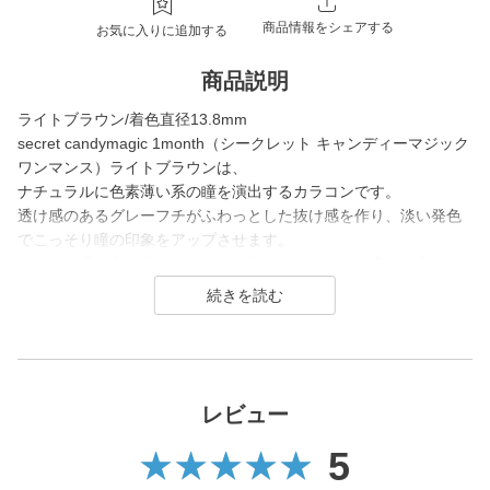
商品情報をシェアする
お気に入りに追加する
商品説明
ライトブラウン/着色直径13.8mm
secret candymagic 1month（シークレット キャンディーマジック
ワンマンス）ライトブラウンは、
ナチュラルに色素薄い系の瞳を演出するカラコンです。
透け感のあるグレーフチがふわっとした抜け感を作り、淡い発色
でこっそり瞳の印象をアップさせます。
もともと瞳の色が薄いかのような自然な仕上がりを求める方や、
透明感重視のメイクとも相性ばっちりです。
secret candymagic 1month（シークレット キャンディーマジック
ワンマンス）は2012年の発売当初から今まで若い世代を中心に絶
大な支持を得ている、盛りたいならとりあえずコレ！なロングセ
ラーコンタクトレンズブランド。
レビュー
5
DIA14.5mmの大きめサイズで「盛れる」というキーワードのも
と、元祖ちゅるんカラコン「キャンマジ3番」や黒コンの代表格