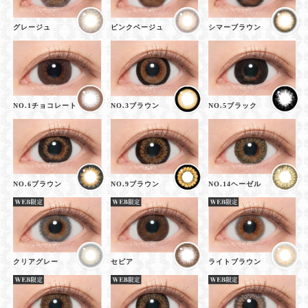
グレージュ
ピンクベージュ
シマーブラウン
NO.1チョコレート
NO.3ブラウン
NO.5ブラック
NO.6ブラウン
NO.9ブラウン
NO.14ヘーゼル
クリアグレー
セピア
ライトブラウン