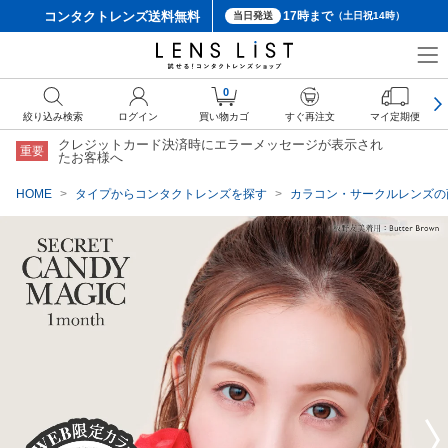
コンタクトレンズ
送料無料
17時まで
当日発送
（土日祝14時）
クーポン詳細
0
絞り込み検索
ログイン
買い物カゴ
すぐ再注文
マイ定期便
クレジットカード決済時にエラーメッセージが表示され
重要
たお客様へ
HOME
タイプからコンタクトレンズを探す
カラコン・サークルレンズの