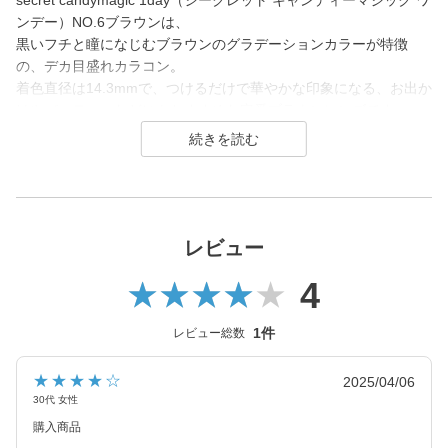
secret candymagic 1day（シークレット キャンディーマジック ワ
ンデー）NO.6ブラウンは、
黒いフチと瞳になじむブラウンのグラデーションカラーが特徴
の、デカ目盛れカラコン。
着色直径は14.3mmで、つけるだけで華やかな印象になる、お出か
けやパーティーなどにもおすすめな定番ブラウンレンズです。
secret candymagic 1day（シークレット キャンディーマジック ワ
ンデー）は2012年発売以来、若い世代を中心に絶大な支持を得て
いる、盛れるカラコンといえばコレ！なロングセラーカラコンブ
ランド。
レビュー
DIA14.5mmの「盛れる」大きめサイズで、元祖ちゅるんカラコン
4
「キャンマジ3番」や王道黒コン「キャンマジ5番」をはじめ、平
成・令和のギャルカラコン、細フチ・太フチカラコン、水光カラ
コンなど、トレンドのカラコンを生み出し続けています。
1件
レビュー総数
2025年にはラメ入りカラコンが登場＆水光カラーは軸固定の回ら
★★★★☆
2025/04/06
ない水光カラコンに進化し、
30代 女性
レンズスペックもUVカット機能・うるおい成分を追加＆高含水レ
購入商品
ンズにリニューアル！