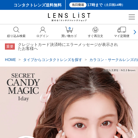
コンタクトレンズ
送料無料
17時まで
当日発送
（土日祝14時）
クーポン詳細
0
絞り込み検索
ログイン
買い物カゴ
すぐ再注文
マイ定期便
クレジットカード決済時にエラーメッセージが表示され
重要
たお客様へ
HOME
タイプからコンタクトレンズを探す
カラコン・サークルレンズの