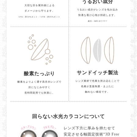
うるおい成分
大切な目を紫外線による
うるおい成分がレンズを包み込み
ダメージから守ります。
快適な着け心地が持続します。
UVA：約50%カット / UVB：約95%カット
成分：MPCポリマー
サンドイッチ製法
酸素たっぷり
レンズ素材で色素を挟み込むことで
酸素をよりよく通す高含水レンズで
色素が直接角膜・まぶたに
目になじみやすく
触れない構造です。
長時間装用でも快適に。
回らない水光カラコンについて
レンズ下方に厚みを持たせて
安定させる軸固定技術“3D Free