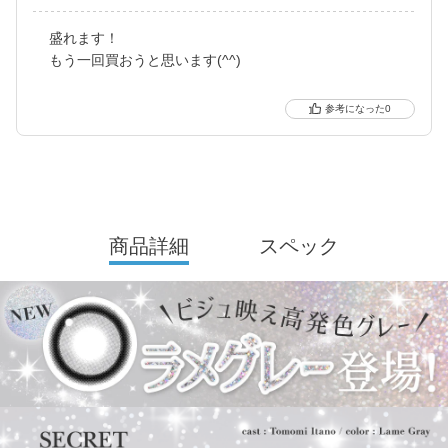
さらに待望の乱視用カラコン secretcandymagic toric（シークレッ
トキャンディーマジック トーリック）も新登場しました。
盛れます！
もう一回買おうと思います(^^)
常に最旬の「盛れる」と「お客様のニーズ」をキャッチし、進化
し続けるブランドです。
0
商品詳細
スペック