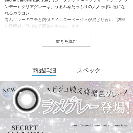
secret candymagic 1day（シークレット キャンディーマジック ワ
ンデー）クリアグレーは、うるみ感たっぷりの大人っぽい瞳にな
れるカラコン。
青みグレーのフチと内側のイエローベージュが混ざり合い、抜群
の透明感と儚げな雰囲気を生み出します。
着色直径は14.0mmで大きめですが抜け感があるため、シーンを選
ばず使いやすいグレーカラーです。
secret candymagic 1day（シークレット キャンディーマジック ワ
ンデー）は2012年発売以来、若い世代を中心に絶大な支持を得て
いる、盛れるカラコンといえばコレ！なロングセラーカラコンブ
商品詳細
スペック
ランド。
DIA14.5mmの「盛れる」大きめサイズで、元祖ちゅるんカラコン
「キャンマジ3番」や王道黒コン「キャンマジ5番」をはじめ、平
成・令和のギャルカラコン、細フチ・太フチカラコン、水光カラ
コンなど、トレンドのカラコンを生み出し続けています。
2025年にはラメ入りカラコンが登場＆水光カラーは軸固定の回ら
ない水光カラコンに進化し、
レンズスペックもUVカット機能・うるおい成分を追加＆高含水レ