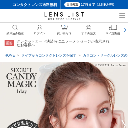
コンタクトレンズ
送料無料
17時まで
当日発送
（土日祝14時）
クーポン詳細
0
絞り込み検索
ログイン
買い物カゴ
すぐ再注文
マイ定期便
クレジットカード決済時にエラーメッセージが表示され
重要
たお客様へ
HOME
タイプからコンタクトレンズを探す
カラコン・サークルレンズの