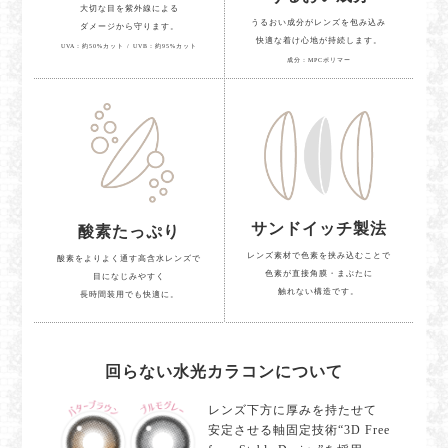
大切な目を紫外線による
うるおい成分がレンズを包み込み
ダメージから守ります。
快適な着け心地が持続します。
UVA：約50%カット / UVB：約95%カット
成分：MPCポリマー
サンドイッチ製法
酸素たっぷり
レンズ素材で色素を挟み込むことで
酸素をよりよく通す高含水レンズで
色素が直接角膜・まぶたに
目になじみやすく
触れない構造です。
長時間装用でも快適に。
回らない水光カラコンについて
レンズ下方に厚みを持たせて
安定させる軸固定技術“3D Free