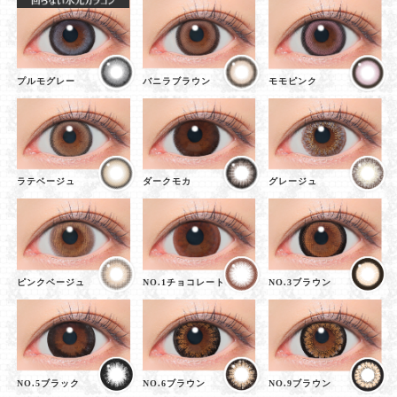
プルモグレー
バニラブラウン
モモピンク
ラテベージュ
ダークモカ
グレージュ
ピンクベージュ
NO.1チョコレート
NO.3ブラウン
NO.5ブラック
NO.6ブラウン
NO.9ブラウン