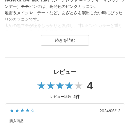
secret candymagic 1day（シークレット キャンディーマジック ワ
ンデー）モモピンクは、高発色のピンクカラコン。
地雷系メイクや、デートなど、あざとさを演出したい時にぴった
りのカラコンです。
太めの黒フチが瞳をしっかりと強調し、甘いピンクカラーと重な
ることで、ぷるんとした質感を生み出します。
secret candymagic 1day（シークレット キャンディーマジック ワ
ンデー）は2012年発売以来、若い世代を中心に絶大な支持を得て
いる、盛れるカラコンといえばコレ！なロングセラーカラコンブ
ランド。
レビュー
DIA14.5mmの「盛れる」大きめサイズで、元祖ちゅるんカラコン
4
「キャンマジ3番」や王道黒コン「キャンマジ5番」をはじめ、平
成・令和のギャルカラコン、細フチ・太フチカラコン、水光カラ
コンなど、トレンドのカラコンを生み出し続けています。
2件
レビュー総数
2025年にはラメ入りカラコンが登場＆水光カラーは軸固定の回ら
★★★★☆
2024/06/12
ない水光カラコンに進化し、
レンズスペックもUVカット機能・うるおい成分を追加＆高含水レ
購入商品
ンズにリニューアル！