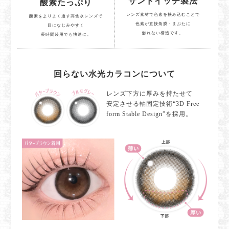
サンドイッチ製法
酸素たっぷり
レンズ素材で色素を挟み込むことで
酸素をよりよく通す高含水レンズで
色素が直接角膜・まぶたに
目になじみやすく
触れない構造です。
長時間装用でも快適に。
回らない水光カラコンについて
レンズ下方に厚みを持たせて
安定させる軸固定技術“3D Free
form Stable Design”を採用。