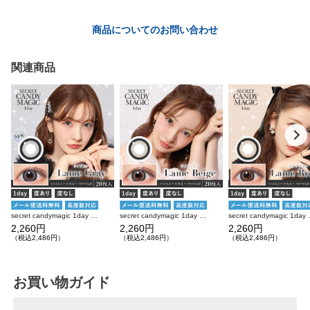
商品についてのお問い合わせ
関連商品
secret candymagic 1day ラメグレー 20枚入り シークレットキャンディーマジック カラコン
secret candymagic 1day ラメベージュ 20枚入り シークレットキャンディーマジック カラコン
secret candymagi
2,260円
2,260円
2,260円
（税込2,486円）
（税込2,486円）
（税込2,486円）
お買い物ガイド