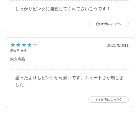
さらに待望の乱視用カラコン secretcandymagic toric（シークレッ
しっかりピンクに発色してくれてさいこうです！
トキャンディーマジック トーリック）も新登場しました。
0
常に最旬の「盛れる」と「お客様のニーズ」をキャッチし、進化
し続けるブランドです。
★★★★☆
2023/08/11
愛知県 女性
購入商品
思ったよりもピンクが可愛いです。キュートさが増しま
した！
0