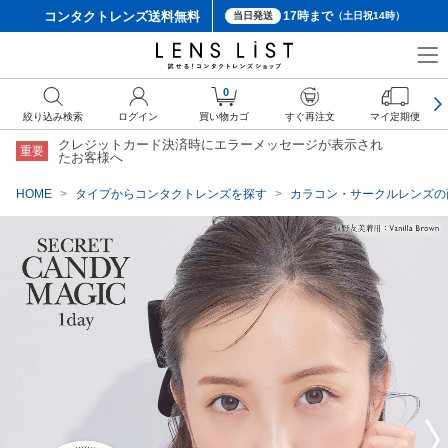
コンタクトレンズ
送料無料
17時まで
当日発送
（土日祝14時）
クーポン詳細
0
絞り込み検索
ログイン
買い物カゴ
すぐ再注文
マイ定期便
クレジットカード決済時にエラーメッセージが表示され
重要
たお客様へ
HOME
タイプからコンタクトレンズを探す
カラコン・サークルレンズの