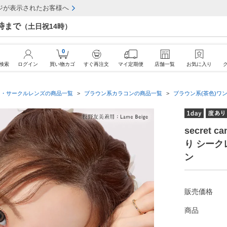
ジが表示されたお客様へ
7時まで
（土日祝14時）
0
検索
ログイン
買い物カゴ
すぐ再注文
マイ定期便
店舗一覧
お気に入り
ン・サークルレンズの商品一覧
ブラウン系カラコンの商品一覧
ブラウン系(茶色)ワン
secret 
り シー
ン
販売価格
商品