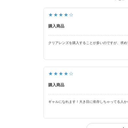
レンズスペックもUVカット機能・うるおい成
さらに待望の乱視用カラコン secretcandyma
★★★★☆
ーリック）も新登場しました。
購入商品
常に最旬の「盛れる」と「お客様のニーズ」を
クリアレンズを購入することが多いのですが、求め
★★★★☆
購入商品
ギャルになれます！大き目に依存しちゃってる人か