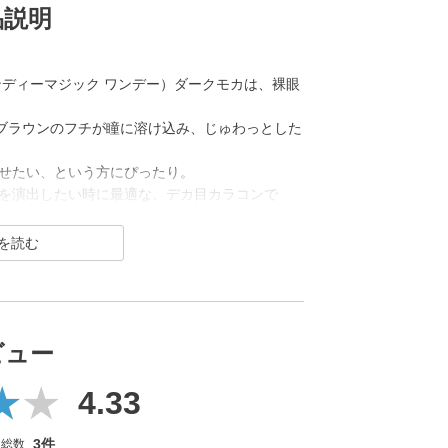
品説明
ット キャンディーマジック ワンデー）ダークモカは、裸眼
クブラウンのフチが瞳に溶け込み、じゅわっとした
せたい、という方にぴったり。
を演出したい時に最適な、デカ目カラコンで
ト キャンディーマジック ワンデー）は2012年発売以来、
るカラコンといえばコレ！なロングセラーカラ
元祖ちゅるんカラコン「キャンマジ3番」や王道黒
ビュー
のギャルカラコン、細フチ・太フチカラコン、水
し続けています。
4.33
ラーは軸固定の回らない水光カラコンに進化し、
3件
ー総数