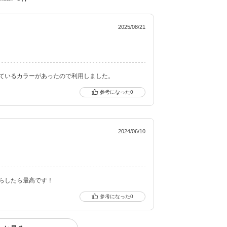
分を追加＆高含水レンズにリニューアル！
gic toric（シークレットキャンディーマジック ト
2025/08/21
キャッチし、進化し続けるブランドです。
ているカラーがあったので利用しました。
0
2024/06/10
らしたら最高です！
0