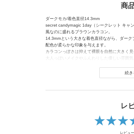
商
ダークモカ/着色直径14.3mm
secret candymagic 1day（シークレ
風なのに盛れるブラウンカラコン。
14.3mmという大きな着色直径ながら、ダー
配色が柔らかな印象を与えます。
カラコンっぽさは抑えて裸眼を自然に大きく見
大人っぽいメイクやふんわりした優しい雰囲気
す。
secret candymagic 1day（シークレッ
若い世代を中心に絶大な支持を得ている、盛れ
コンブランド。
DIA14.5mmの「盛れる」大きめサイズで、
レ
コン「キャンマジ5番」をはじめ、平成・令和
光カラコンなど、トレンドのカラコンを生み出
2025年にはラメ入りカラコンが登場＆水光カ
レビュ