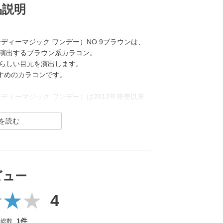
品説明
ト キャンディーマジック ワンデー）NO.9ブラウンは、
演出するブラウン系カラコン。
らしい目元を演出します。
すすめのカラコンです。
ト キャンディーマジック ワンデー）は2012年発売以来、
るカラコンといえばコレ！なロングセラーカラ
元祖ちゅるんカラコン「キャンマジ3番」や王道黒
のギャルカラコン、細フチ・太フチカラコン、水
し続けています。
ビュー
ラーは軸固定の回らない水光カラコンに進化し、
分を追加＆高含水レンズにリニューアル！
4
gic toric（シークレットキャンディーマジック ト
1件
ー総数