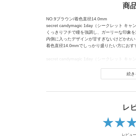
商
NO.9ブラウン/着色直径14.0mm
secret candymagic 1day（シークレッ
くっきりフチで瞳を強調し、ガーリーな印象を
内側に入ったデザインが甘すぎないけどかわい
着色直径14.0mmでしっかり盛りたい方にお
secret candymagic 1day（シークレッ
若い世代を中心に絶大な支持を得ている、盛れ
コンブランド。
DIA14.5mmの「盛れる」大きめサイズで、
コン「キャンマジ5番」をはじめ、平成・令和
光カラコンなど、トレンドのカラコンを生み出
レ
2025年にはラメ入りカラコンが登場＆水光カ
レンズスペックもUVカット機能・うるおい成
さらに待望の乱視用カラコン secretcandyma
ーリック）も新登場しました。
レビュ