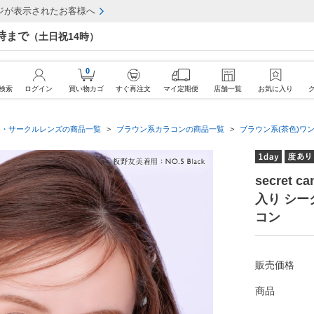
ジが表示されたお客様へ
7時まで
（土日祝14時）
0
検索
ログイン
買い物カゴ
すぐ再注文
マイ定期便
店舗一覧
お気に入り
ン・サークルレンズの商品一覧
ブラウン系カラコンの商品一覧
ブラウン系(茶色)ワン
secret 
入り シ
コン
販売価格
商品