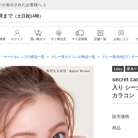
ジが表示されたお客様へ
7時まで
（土日祝14時）
0
検索
ログイン
買い物カゴ
すぐ再注文
マイ定期便
店舗一覧
お気に入り
ン・サークルレンズの商品一覧
グレー系カラコンの商品一覧
グレー系(灰色)ワンデー
secret 
入り シ
カラコン
販売価格
商品