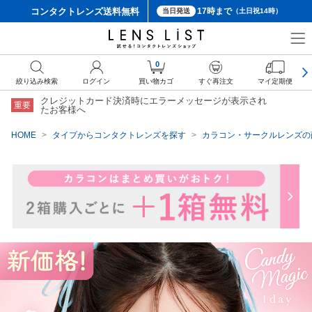
コンタクトレンズ
送料無料
17時まで
当日発送
（土日祝14時）
クーポン詳細
0
絞り込み検索
ログイン
買い物カゴ
すぐ再注文
マイ定期便
クレジットカード決済時にエラーメッセージが表示され
重要
たお客様へ
HOME
タイプからコンタクトレンズを探す
カラコン・サークルレンズの