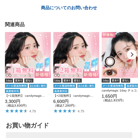
商品についてのお問い合わせ
関連商品
candymagic 1day チ
1,650円
【+1箱無料】 candymagic 1day 10枚入り×3箱 計30枚 キャンディーマジック カラコン
【+2箱無料】 candymagic 1day 10枚入り×6箱 計60枚 キャンディーマジック カラコン
（税込1,815円）
3,300円
6,600円
（税込3,630円）
（税込7,260円）
4.79
4.79
お買い物ガイド