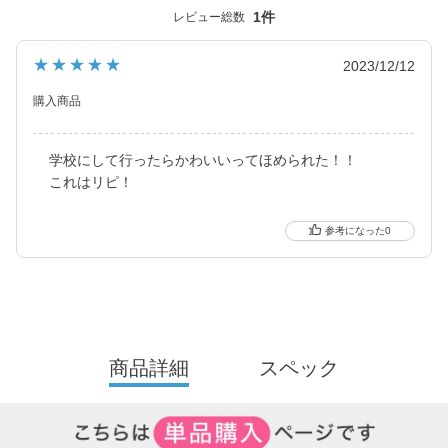
ナチュラル系・ハーフ系・盛り系までバリエーション豊富に揃え
1件
レビュー総数
ました。
2021年にはブルーライトカット機能・UVカット機能付きの
★★★★★
2023/12/12
ハイスペックレンズへとリニューアル！
購入商品
更に2025年にはブルーライトカット機能が独自の新技術で、より
自然に馴染む透明感あるレンズにリニューアル！
学校にして行ったらかわいいってほめられた！！
待望の乱視用カラコン candymagic toric（キャンディーマジッ
これはリピ！
ク トーリック）も新登場しました。
0
より可愛く、より瞳に優しく進化し続けるブランドです。
商品詳細
スペック