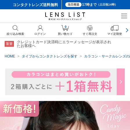
コンタクトレンズ
送料無料
17時まで
当日発送
（土日祝14時）
クーポン詳細
0
絞り込み検索
ログイン
買い物カゴ
すぐ再注文
マイ定期便
クレジットカード決済時にエラーメッセージが表示され
重要
たお客様へ
HOME
タイプからコンタクトレンズを探す
カラコン・サークルレンズの