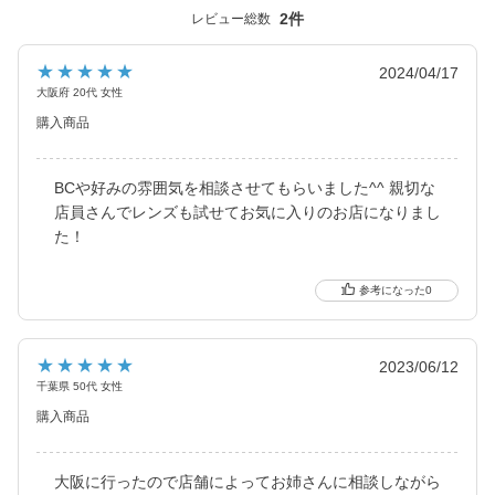
ました。
2件
レビュー総数
2021年にはブルーライトカット機能・UVカット機能付きの
ハイスペックレンズへとリニューアル！
★★★★★
2024/04/17
大阪府 20代 女性
更に2025年にはブルーライトカット機能が独自の新技術で、より
購入商品
自然に馴染む透明感あるレンズにリニューアル！
待望の乱視用カラコン candymagic toric（キャンディーマジッ
ク トーリック）も新登場しました。
BCや好みの雰囲気を相談させてもらいました^^ 親切な
店員さんでレンズも試せてお気に入りのお店になりまし
より可愛く、より瞳に優しく進化し続けるブランドです。
た！
0
★★★★★
2023/06/12
千葉県 50代 女性
購入商品
大阪に行ったので店舗によってお姉さんに相談しながら