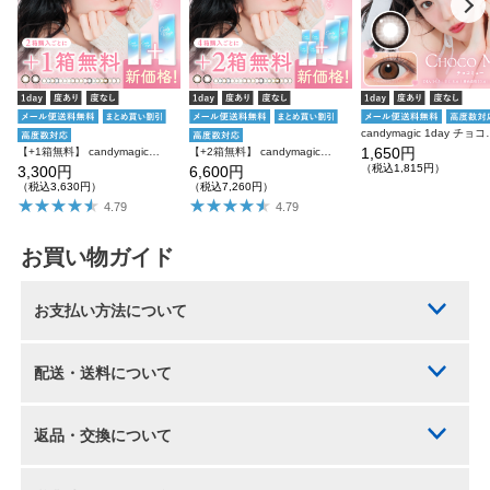
candymagic 1day チ
1,650円
【+1箱無料】 candymagic 1day 10枚入り×3箱 計30枚 キャンディーマジック カラコン
【+2箱無料】 candymagic 1day 10枚入り×6箱 計60枚 キャンディーマジック カラコン
（税込1,815円）
3,300円
6,600円
（税込3,630円）
（税込7,260円）
4.79
4.79
お買い物ガイド
お支払い方法について
配送・送料について
返品・交換について