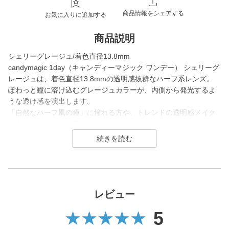
商品情報をシェアする
お気に入りに追加する
商品説明
シェリーグレージュ/着色直径13.8mm
candymagic 1day（キャンディーマジック ワンデー） シェリーグ
レージュは、着色直径13.8mmの透明感抜群なハーフ系レンズ。
ぽわっと瞳に溶け込むグレージュカラーが、内側から発光するよ
うな透け感を演出します。
「自然なハーフ風の瞳」に憧れる方や、トレンドの透明感メイク
に合わせたい時に最適なカラコンです。
candy magic 1day（キャンディーマジック ワンデー）は2007年
発売以来、
幅広い世代から愛されるロングセラーコンタクトレンズブラン
ド。
レビュー
レンズ直径(DIA)14.5㎜の大きめレンズで瞳を大きく魅せながら、
5
今っぽく瞳を引き立てる
ナチュラル系・ハーフ系・盛り系までバリエーション豊富に揃え