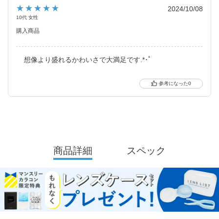
2021年にはブルーライトカット機能・UVカット機能付きの
★★★★★
2024/10/08
ハイスペックレンズへとリニューアル！
10代 女性
購入商品
より可愛く、より瞳に優しく進化し続けるブランドです。
想像より盛れるかわいさで大満足です.*･ﾟ
0
商品詳細
スペック