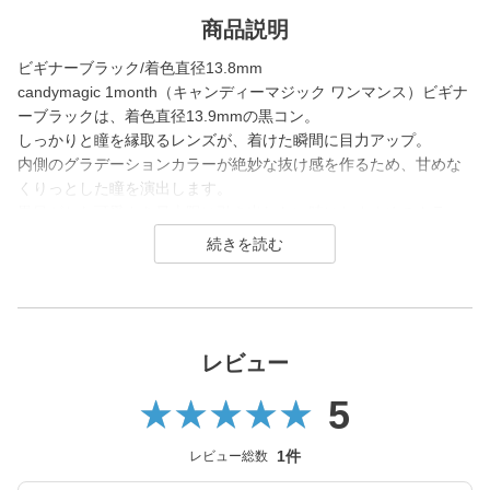
商品説明
ビギナーブラック/着色直径13.8mm
candymagic 1month（キャンディーマジック ワンマンス）ビギナ
ーブラックは、着色直径13.9mmの黒コン。
しっかりと瞳を縁取るレンズが、着けた瞬間に目力アップ。
内側のグラデーションカラーが絶妙な抜け感を作るため、甘めな
くりっとした瞳を演出します。
黒目がちな可愛さを最大限に引き出したい時におすすめのカラコ
ンです。
candy magic 1month（キャンディーマジック マンスリー）は200
7年発売以来、
幅広い世代から愛されるロングセラーコンタクトレンズブラン
ド。
レビュー
5
レンズ直径(DIA)14.5㎜の大きめレンズで瞳を大きく魅せながら、
今っぽく瞳を引き立てる
ナチュラル系・ハーフ系・盛り系までバリエーション豊富に揃え
1件
レビュー総数
ました。