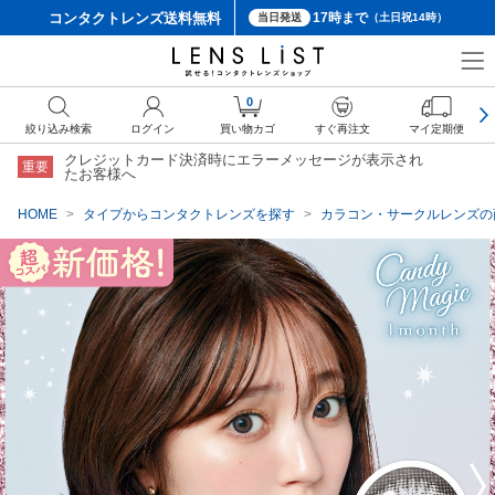
コンタクトレンズ
送料無料
17時まで
当日発送
（土日祝14時）
クーポン詳細
0
絞り込み検索
ログイン
買い物カゴ
すぐ再注文
マイ定期便
クレジットカード決済時にエラーメッセージが表示され
重要
たお客様へ
HOME
タイプからコンタクトレンズを探す
カラコン・サークルレンズの