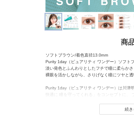
商
ソフトブラウン/着色直径13.0mm
Purity 1day（ピュアリティ ワンデー）
淡い発色とふんわりとしたフチで瞳に柔らかさ
裸眼を活かしながら、さりげなく瞳にツヤと透
Purity 1day（ピュアリティ ワンデー）
快適に 瞳を守ってくれる」をコンセプトに、 
で瞳に優しく寄り添うコンタクトレンズブラン
スマホやパソコンで疲れた瞳をケアしてくれる
さりげなく、ふんわり瞳を印象付けるナチュラ
年齢層や性別を問わず幅広くお使いいただける