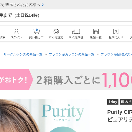
ジが表示されたお客様へ
7時まで
（土日祝14時）
0
検索
ログイン
買い物カゴ
すぐ再注文
マイ定期便
店舗一覧
お気に入り
ン・サークルレンズの商品一覧
ブラウン系カラコンの商品一覧
ブラウン系(茶色)ワン
Purity 
ピュアリ