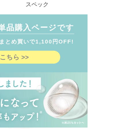
スペック
り単品購入ページです
とめ買いで1,100円OFF!
こちら >>