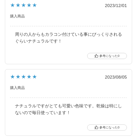
今っぽく瞳を引き立てる
★★★★★
2023/12/01
ナチュラル系・ハーフ系・盛り系までバリエーション豊富に揃え
ました。
購入商品
2021年にはブルーライトカット機能・UVカット機能付きの
ハイスペックレンズへとリニューアル！
周りの人からもカラコン付けている事にびっくりされる
ぐらいナチュラルです！
より可愛く、より瞳に優しく進化し続けるブランドです。
0
★★★★★
2023/08/05
購入商品
ナチュラルですがとても可愛い色味です。乾燥は特にし
ないので毎日使っています！
0