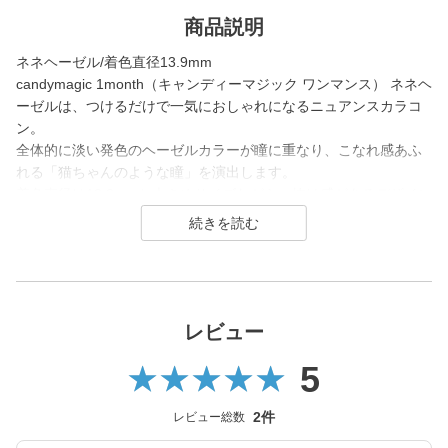
商品説明
ネネヘーゼル/着色直径13.9mm
candymagic 1month（キャンディーマジック ワンマンス） ネネヘ
ーゼルは、つけるだけで一気におしゃれになるニュアンスカラコ
ン。
全体的に淡い発色のヘーゼルカラーが瞳に重なり、こなれ感あふ
れる「猫ちゃんのような瞳」を演出します。
着色直径は13.9mmと大きめサイズながら、抜け感があるデザイン
なので、「デカ目と透明感を両立したい」というおしゃれ上級者
にぴったり。
ファッションの一部としてカラコンを楽しみたい日に、垢抜けた
印象を与えてくれます。
candy magic 1month（キャンディーマジック マンスリー）は200
レビュー
7年発売以来、
5
幅広い世代から愛されるロングセラーコンタクトレンズブラン
ド。
2件
レビュー総数
レンズ直径(DIA)14.5㎜の大きめレンズで瞳を大きく魅せながら、