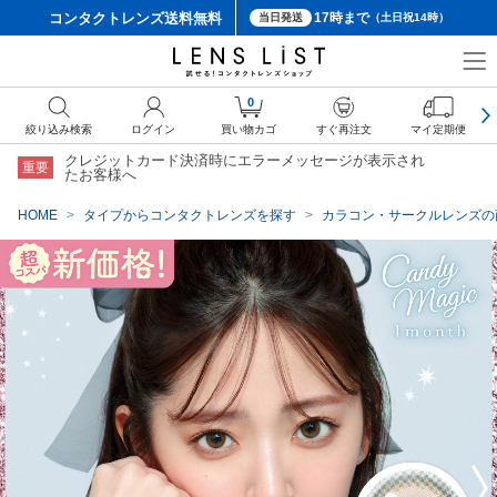
コンタクトレンズ
送料無料
17時まで
当日発送
（土日祝14時）
クーポン詳細
0
絞り込み検索
ログイン
買い物カゴ
すぐ再注文
マイ定期便
クレジットカード決済時にエラーメッセージが表示され
重要
たお客様へ
HOME
タイプからコンタクトレンズを探す
カラコン・サークルレンズの